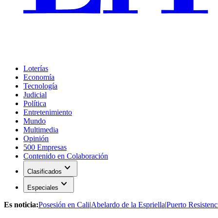
Loterías
Economía
Tecnología
Judicial
Política
Entretenimiento
Mundo
Multimedia
Opinión
500 Empresas
Contenido en Colaboración
expand_more
Clasificados
expand_more
Especiales
Es noticia:
Posesión en Cali
|
Abelardo de la Espriella
|
Puerto Resistenc