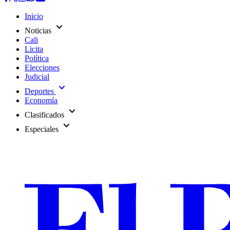
Inicio
expand_more
Noticias
Cali
Licita
Política
Elecciones
Judicial
expand_more
Deportes
Economía
expand_more
Clasificados
expand_more
Especiales