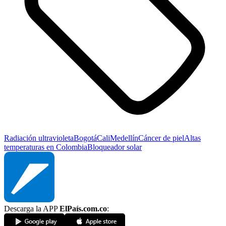
Radiación ultravioleta
Bogotá
Cali
Medellín
Cáncer de piel
Altas
temperaturas en Colombia
Bloqueador solar
Descarga la APP
ElPaís.com.co
: