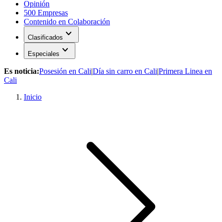
Opinión
500 Empresas
Contenido en Colaboración
expand_more
Clasificados
expand_more
Especiales
Es noticia:
Posesión en Cali
|
Día sin carro en Cali
|
Primera Linea en
Cali
Inicio