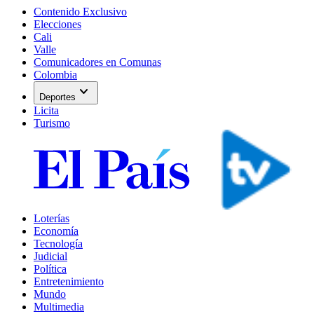
Contenido Exclusivo
Elecciones
Cali
Valle
Comunicadores en Comunas
Colombia
expand_more
Deportes
Licita
Turismo
Loterías
Economía
Tecnología
Judicial
Política
Entretenimiento
Mundo
Multimedia