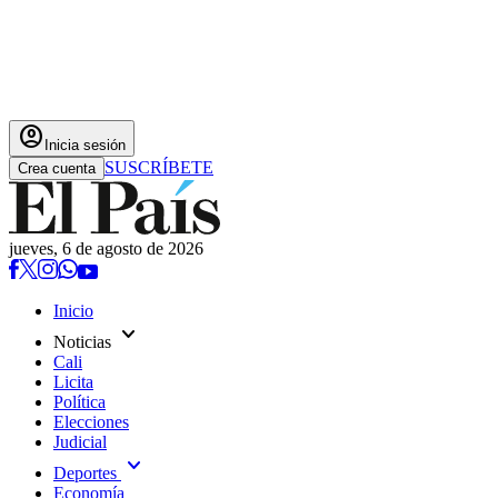
account_circle
Inicia sesión
SUSCRÍBETE
Crea cuenta
jueves, 6 de agosto de 2026
Inicio
expand_more
Noticias
Cali
Licita
Política
Elecciones
Judicial
expand_more
Deportes
Economía