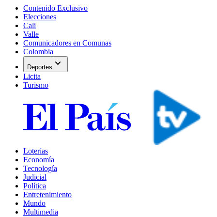
Contenido Exclusivo
Elecciones
Cali
Valle
Comunicadores en Comunas
Colombia
expand_more
Deportes
Licita
Turismo
Loterías
Economía
Tecnología
Judicial
Política
Entretenimiento
Mundo
Multimedia