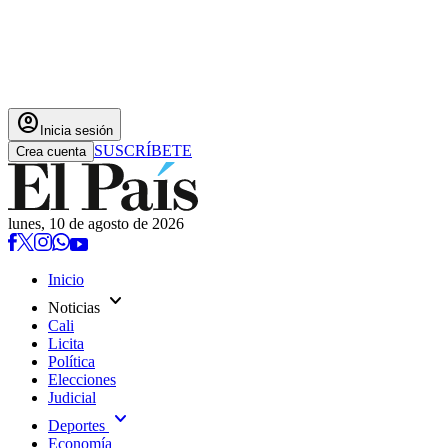
account_circle
Inicia sesión
SUSCRÍBETE
Crea cuenta
lunes, 10 de agosto de 2026
Inicio
expand_more
Noticias
Cali
Licita
Política
Elecciones
Judicial
expand_more
Deportes
Economía