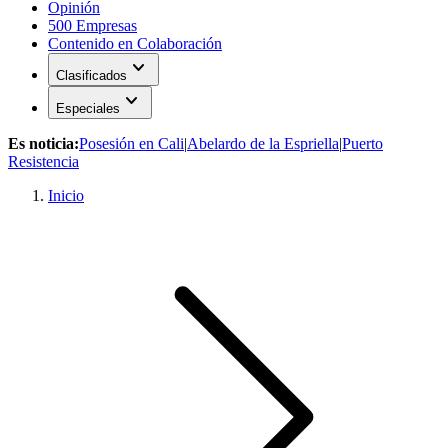
Opinión
500 Empresas
Contenido en Colaboración
expand_more
Clasificados
expand_more
Especiales
Es noticia:
Posesión en Cali
|
Abelardo de la Espriella
|
Puerto
Resistencia
Inicio