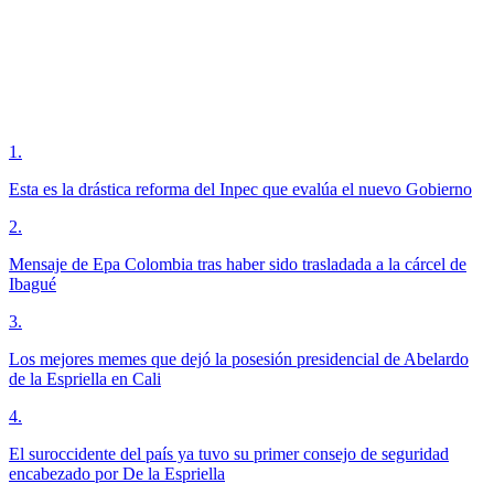
1
.
Esta es la drástica reforma del Inpec que evalúa el nuevo Gobierno
2
.
Mensaje de Epa Colombia tras haber sido trasladada a la cárcel de
Ibagué
3
.
Los mejores memes que dejó la posesión presidencial de Abelardo
de la Espriella en Cali
4
.
El suroccidente del país ya tuvo su primer consejo de seguridad
encabezado por De la Espriella