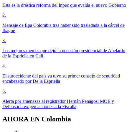
Esta es la drástica reforma del Inpec que evalúa el nuevo Gobierno
2
.
Mensaje de Epa Colombia tras haber sido trasladada a la cárcel de
Ibagué
3
.
Los mejores memes que dejó la posesión presidencial de Abelardo
de la Espriella en Cali
4
.
El suroccidente del país ya tuvo su primer consejo de seguridad
encabezado por De la Espriella
5
.
Alerta por amenazas al registrador Hernán Penagos: MOE y
Defensoría exigen acciones a la Fiscalía
AHORA EN
Colombia