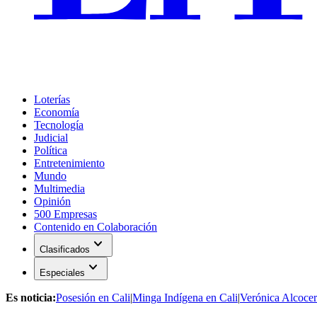
Loterías
Economía
Tecnología
Judicial
Política
Entretenimiento
Mundo
Multimedia
Opinión
500 Empresas
Contenido en Colaboración
expand_more
Clasificados
expand_more
Especiales
Es noticia:
Posesión en Cali
|
Minga Indígena en Cali
|
Verónica Alcocer