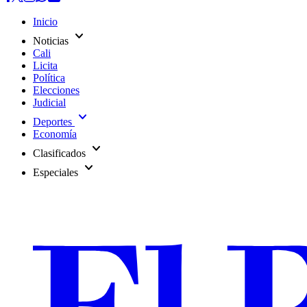
Inicio
expand_more
Noticias
Cali
Licita
Política
Elecciones
Judicial
expand_more
Deportes
Economía
expand_more
Clasificados
expand_more
Especiales