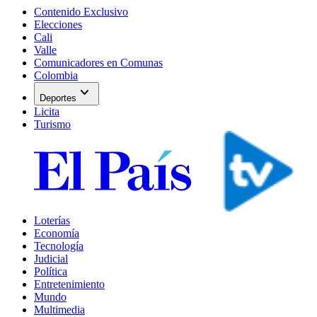
Contenido Exclusivo
Elecciones
Cali
Valle
Comunicadores en Comunas
Colombia
expand_more
Deportes
Licita
Turismo
Loterías
Economía
Tecnología
Judicial
Política
Entretenimiento
Mundo
Multimedia