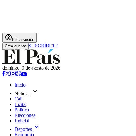
account_circle
Inicia sesión
SUSCRÍBETE
Crea cuenta
domingo, 9 de agosto de 2026
Inicio
expand_more
Noticias
Cali
Licita
Política
Elecciones
Judicial
expand_more
Deportes
Economía