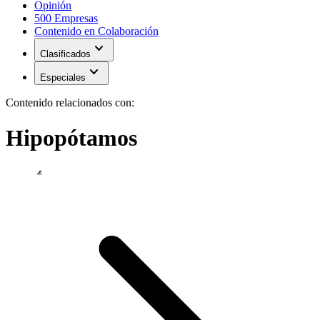
Opinión
500 Empresas
Contenido en Colaboración
expand_more
Clasificados
expand_more
Especiales
Contenido relacionados con:
Hipopótamos