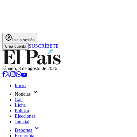
account_circle
Inicia sesión
SUSCRÍBETE
Crea cuenta
sábado, 8 de agosto de 2026
Inicio
expand_more
Noticias
Cali
Licita
Política
Elecciones
Judicial
expand_more
Deportes
Economía