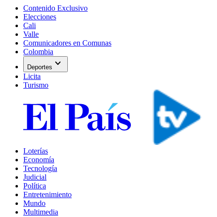
Contenido Exclusivo
Elecciones
Cali
Valle
Comunicadores en Comunas
Colombia
expand_more
Deportes
Licita
Turismo
Loterías
Economía
Tecnología
Judicial
Política
Entretenimiento
Mundo
Multimedia