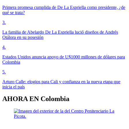
Primera promesa cumplida de De La Espriella como presidente, ¿de
qué se trata?
3
.
La familia de Abelardo De La Espriella lució diseños de Andrés
Otálora en su posesión
4
.
Estados Unidos anuncia apoyo de U$1000 millones de dólares para
Colombia
5
.
Arturo Calle: elogios para Cali y confianza en la nueva etapa que
inicia el país
AHORA EN
Colombia