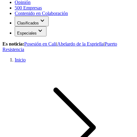
Opinión
500 Empresas
Contenido en Colaboración
expand_more
Clasificados
expand_more
Especiales
Es noticia:
Posesión en Cali
|
Abelardo de la Espriella
|
Puerto
Resistencia
Inicio