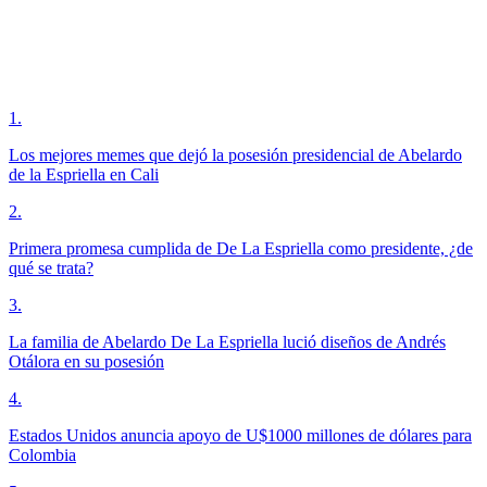
1
.
Los mejores memes que dejó la posesión presidencial de Abelardo
de la Espriella en Cali
2
.
Primera promesa cumplida de De La Espriella como presidente, ¿de
qué se trata?
3
.
La familia de Abelardo De La Espriella lució diseños de Andrés
Otálora en su posesión
4
.
Estados Unidos anuncia apoyo de U$1000 millones de dólares para
Colombia