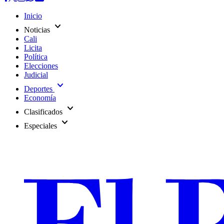
Inicio
expand_more
Noticias
Cali
Licita
Política
Elecciones
Judicial
expand_more
Deportes
Economía
expand_more
Clasificados
expand_more
Especiales