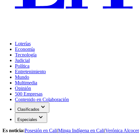
Loterías
Economía
Tecnología
Judicial
Política
Entretenimiento
Mundo
Multimedia
Opinión
500 Empresas
Contenido en Colaboración
expand_more
Clasificados
expand_more
Especiales
Es noticia:
Posesión en Cali
|
Minga Indígena en Cali
|
Verónica Alcocer