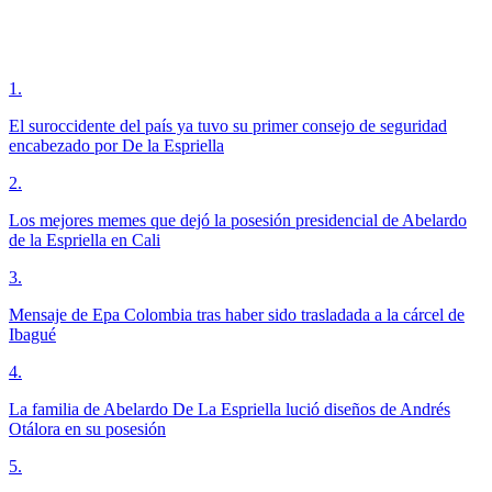
1
.
El suroccidente del país ya tuvo su primer consejo de seguridad
encabezado por De la Espriella
2
.
Los mejores memes que dejó la posesión presidencial de Abelardo
de la Espriella en Cali
3
.
Mensaje de Epa Colombia tras haber sido trasladada a la cárcel de
Ibagué
4
.
La familia de Abelardo De La Espriella lució diseños de Andrés
Otálora en su posesión
5
.