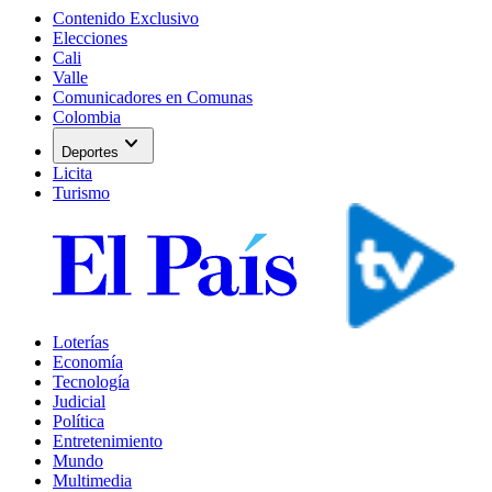
Contenido Exclusivo
Elecciones
Cali
Valle
Comunicadores en Comunas
Colombia
expand_more
Deportes
Licita
Turismo
Loterías
Economía
Tecnología
Judicial
Política
Entretenimiento
Mundo
Multimedia