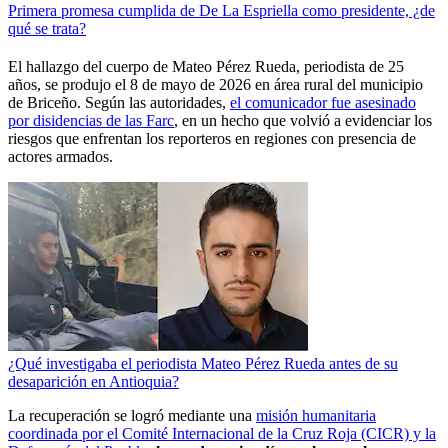
Primera promesa cumplida de De La Espriella como presidente, ¿de
qué se trata?
El hallazgo del cuerpo de Mateo Pérez Rueda, periodista de 25
años, se produjo el 8 de mayo de 2026 en área rural del municipio
de Briceño. Según las autoridades,
el comunicador fue asesinado
por disidencias de las Farc
, en un hecho que volvió a evidenciar los
riesgos que enfrentan los reporteros en regiones con presencia de
actores armados.
¿Qué investigaba el periodista Mateo Pérez Rueda antes de su
desaparición en Antioquia?
La recuperación se logró mediante una
misión humanitaria
coordinada por el Comité Internacional de la Cruz Roja (CICR) y la