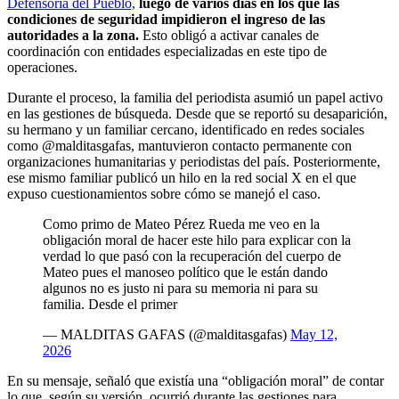
Defensoría del Pueblo,
luego de varios días en los que las
condiciones de seguridad impidieron el ingreso de las
autoridades a la zona.
Esto obligó a activar canales de
coordinación con entidades especializadas en este tipo de
operaciones.
Durante el proceso, la familia del periodista asumió un papel activo
en las gestiones de búsqueda. Desde que se reportó su desaparición,
su hermano y un familiar cercano, identificado en redes sociales
como @malditasgafas, mantuvieron contacto permanente con
organizaciones humanitarias y periodistas del país. Posteriormente,
ese mismo familiar publicó un hilo en la red social X en el que
expuso cuestionamientos sobre cómo se manejó el caso.
Como primo de Mateo Pérez Rueda me veo en la
obligación moral de hacer este hilo para explicar con la
verdad lo que pasó con la recuperación del cuerpo de
Mateo pues el manoseo político que le están dando
algunos no es justo ni para su memoria ni para su
familia. Desde el primer
— MALDITAS GAFAS (@malditasgafas)
May 12,
2026
En su mensaje, señaló que existía una “obligación moral” de contar
lo que, según su versión, ocurrió durante las gestiones para