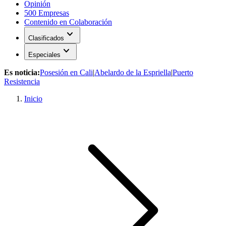
Opinión
500 Empresas
Contenido en Colaboración
expand_more
Clasificados
expand_more
Especiales
Es noticia:
Posesión en Cali
|
Abelardo de la Espriella
|
Puerto
Resistencia
Inicio