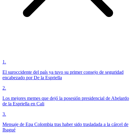
1
.
El suroccidente del país ya tuvo su primer consejo de seguridad
encabezado por De la Espriella
2
.
Los mejores memes que dejó la posesión presidencial de Abelardo
de la Espriella en Cali
3
.
Mensaje de Epa Colombia tras haber sido trasladada a la cárcel de
Ibagué