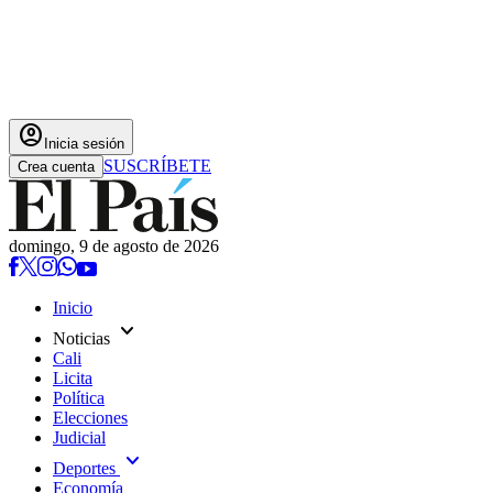
account_circle
Inicia sesión
SUSCRÍBETE
Crea cuenta
domingo, 9 de agosto de 2026
Inicio
expand_more
Noticias
Cali
Licita
Política
Elecciones
Judicial
expand_more
Deportes
Economía