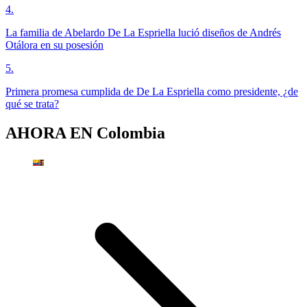
4
.
La familia de Abelardo De La Espriella lució diseños de Andrés
Otálora en su posesión
5
.
Primera promesa cumplida de De La Espriella como presidente, ¿de
qué se trata?
AHORA EN
Colombia