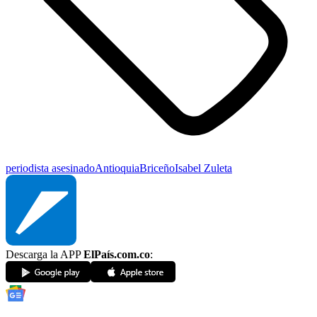
periodista asesinado
Antioquia
Briceño
Isabel Zuleta
Descarga la APP
ElPaís.com.co
: