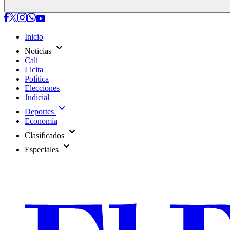
Inicio
expand_more
Noticias
Cali
Licita
Política
Elecciones
Judicial
expand_more
Deportes
Economía
expand_more
Clasificados
expand_more
Especiales