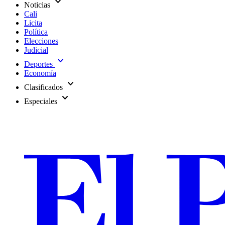
expand_more
Noticias
Cali
Licita
Política
Elecciones
Judicial
expand_more
Deportes
Economía
expand_more
Clasificados
expand_more
Especiales