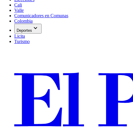
Cali
Valle
Comunicadores en Comunas
Colombia
expand_more
Deportes
Licita
Turismo