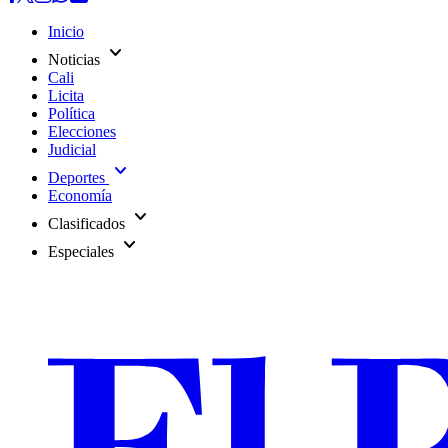
Inicio
expand_more
Noticias
Cali
Licita
Política
Elecciones
Judicial
expand_more
Deportes
Economía
expand_more
Clasificados
expand_more
Especiales