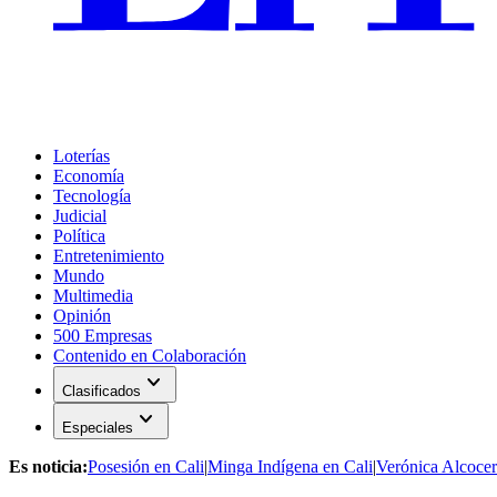
Loterías
Economía
Tecnología
Judicial
Política
Entretenimiento
Mundo
Multimedia
Opinión
500 Empresas
Contenido en Colaboración
expand_more
Clasificados
expand_more
Especiales
Es noticia:
Posesión en Cali
|
Minga Indígena en Cali
|
Verónica Alcocer