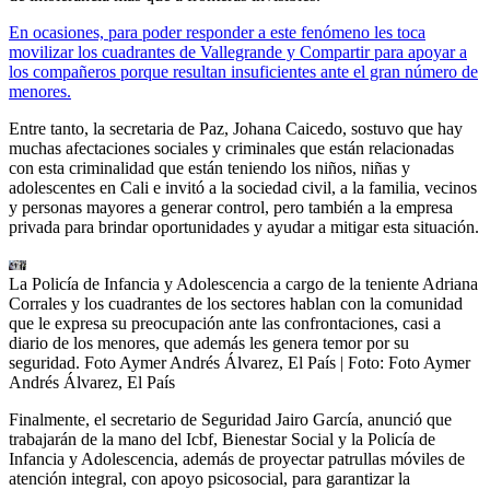
En ocasiones, para poder responder a este fenómeno les toca
movilizar los cuadrantes de Vallegrande y Compartir para apoyar a
los compañeros porque resultan insuficientes ante el gran número de
menores.
Entre tanto, la secretaria de Paz, Johana Caicedo, sostuvo que hay
muchas afectaciones sociales y criminales que están relacionadas
con esta criminalidad que están teniendo los niños, niñas y
adolescentes en Cali e invitó a la sociedad civil, a la familia, vecinos
y personas mayores a generar control, pero también a la empresa
privada para brindar oportunidades y ayudar a mitigar esta situación.
La Policía de Infancia y Adolescencia a cargo de la teniente Adriana
Corrales y los cuadrantes de los sectores hablan con la comunidad
que le expresa su preocupación ante las confrontaciones, casi a
diario de los menores, que además les genera temor por su
seguridad. Foto Aymer Andrés Álvarez, El País
| Foto:
Foto Aymer
Andrés Álvarez, El País
Finalmente, el secretario de Seguridad Jairo García, anunció que
trabajarán de la mano del Icbf, Bienestar Social y la Policía de
Infancia y Adolescencia, además de proyectar patrullas móviles de
atención integral, con apoyo psicosocial, para garantizar la