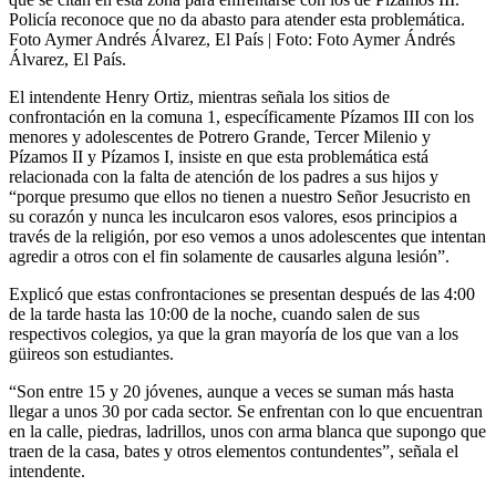
Policía reconoce que no da abasto para atender esta problemática.
Foto Aymer Andrés Álvarez, El País
| Foto:
Foto Aymer Ándrés
Álvarez, El País.
El intendente Henry Ortiz, mientras señala los sitios de
confrontación en la comuna 1, específicamente Pízamos III con los
menores y adolescentes de Potrero Grande, Tercer Milenio y
Pízamos II y Pízamos I, insiste en que esta problemática está
relacionada con la falta de atención de los padres a sus hijos y
“porque presumo que ellos no tienen a nuestro Señor Jesucristo en
su corazón y nunca les inculcaron esos valores, esos principios a
través de la religión, por eso vemos a unos adolescentes que intentan
agredir a otros con el fin solamente de causarles alguna lesión”.
Explicó que estas confrontaciones se presentan después de las 4:00
de la tarde hasta las 10:00 de la noche, cuando salen de sus
respectivos colegios, ya que la gran mayoría de los que van a los
güireos son estudiantes.
“Son entre 15 y 20 jóvenes, aunque a veces se suman más hasta
llegar a unos 30 por cada sector. Se enfrentan con lo que encuentran
en la calle, piedras, ladrillos, unos con arma blanca que supongo que
traen de la casa, bates y otros elementos contundentes”, señala el
intendente.