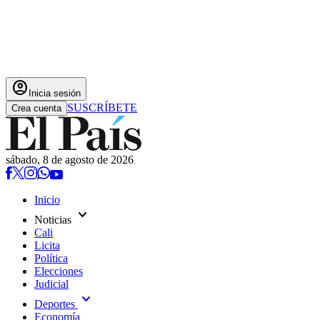
account_circle
Inicia sesión
SUSCRÍBETE
Crea cuenta
sábado, 8 de agosto de 2026
Inicio
expand_more
Noticias
Cali
Licita
Política
Elecciones
Judicial
expand_more
Deportes
Economía