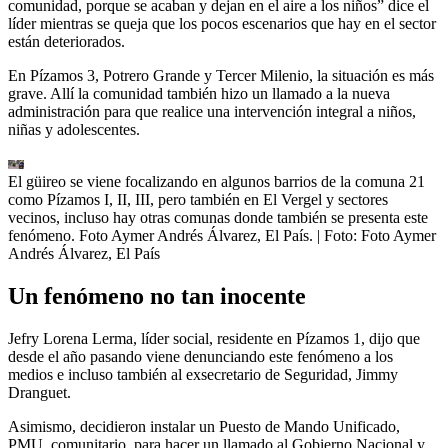
comunidad, porque se acaban y dejan en el aire a los niños” dice el
líder mientras se queja que los pocos escenarios que hay en el sector
están deteriorados.
En Pízamos 3, Potrero Grande y Tercer Milenio, la situación es más
grave. Allí la comunidad también hizo un llamado a la nueva
administración para que realice una intervención integral a niños,
niñas y adolescentes.
El güireo se viene focalizando en algunos barrios de la comuna 21
como Pízamos I, II, III, pero también en El Vergel y sectores
vecinos, incluso hay otras comunas donde también se presenta este
fenómeno. Foto Aymer Andrés Álvarez, El País.
| Foto:
Foto Aymer
Andrés Álvarez, El País
Un fenómeno no tan inocente
Jefry Lorena Lerma, líder social, residente en Pízamos 1, dijo que
desde el año pasando viene denunciando este fenómeno a los
medios e incluso también al exsecretario de Seguridad, Jimmy
Dranguet.
Asimismo, decidieron instalar un Puesto de Mando Unificado,
PMU, comunitario, para hacer un llamado al Gobierno Nacional y