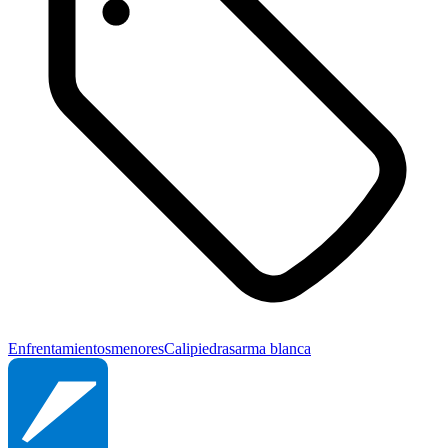
Enfrentamientos
menores
Cali
piedras
arma blanca