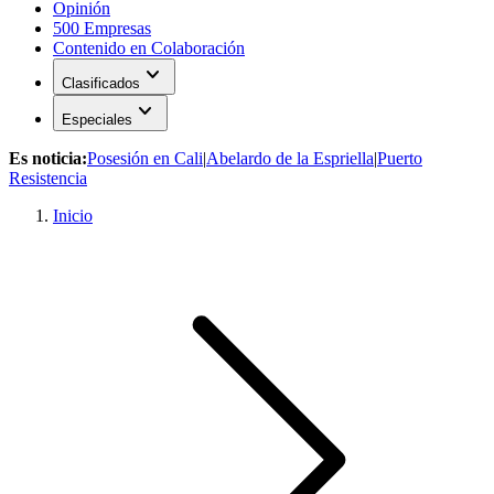
Opinión
500 Empresas
Contenido en Colaboración
expand_more
Clasificados
expand_more
Especiales
Es noticia:
Posesión en Cali
|
Abelardo de la Espriella
|
Puerto
Resistencia
Inicio