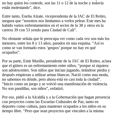
no hay quien los controle, son las 11 o 12 de la noche y todavía
están molestando”, dice.
Entre tanto, Enelia Alzate, vicepresidenta de la JAC de El Retiro,
asegura que “nosotros nos limitamos a verlos pelear. Este mes ha
habido varios enfrentamientos en el sector de la 38 y otros en la
carrera 39 con 53 yendo para Ciudad de Cali”.
No obstante señala que le preocupa ver como cada vez son más los
menores, entre los 8 y 13 años, parados en una esquina. “Así es
como se van formado estos ‘grupos’ porque no hay en qué
ocuparlos”.
Por su parte, Emir Murillo, presidente de la JAC de El Retiro, aclara
que el güireo es un enfrentamiento entre niños, “porque ni siquiera
son adolescentes. Son niños que inician jugando, tirándose piedra y
después empiezan a utilizar armas blancas. Nació como una moda,
no sabemos en dónde, pero ahora está en casi toda la ciudad”.
“Inicio como un juego y se volvió una manifestación de violencia.
No son pandillas, son niños”, enfatizó.
Por eso, pidió a la Alcaldía y a la Gobernación que hagan presencia
con proyectos como las Escuelas Culturales de Paz, tanto en
deportes como cultura, para mantener ocupados a los niños en su
tiempo libre. “Pero que sean proyectos que vinculen a la misma