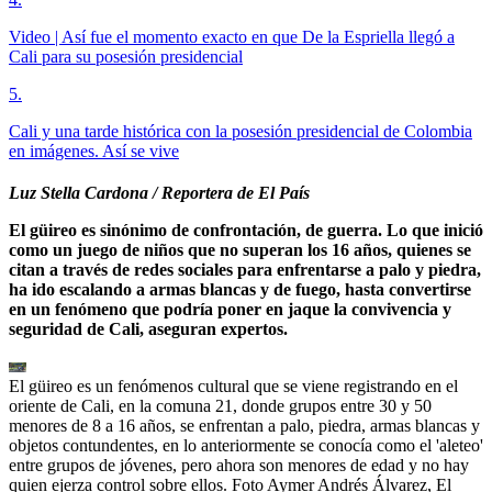
Video | Así fue el momento exacto en que De la Espriella llegó a
Cali para su posesión presidencial
5
.
Cali y una tarde histórica con la posesión presidencial de Colombia
en imágenes. Así se vive
Luz Stella Cardona / Reportera de El País
El güireo es sinónimo de confrontación, de guerra. Lo que inició
como un juego de niños que no superan los 16 años, quienes se
citan a través de redes sociales para enfrentarse a palo y piedra,
ha ido escalando a armas blancas y de fuego, hasta convertirse
en un fenómeno que podría poner en jaque la convivencia y
seguridad de Cali, aseguran expertos.
El güireo es un fenómenos cultural que se viene registrando en el
oriente de Cali, en la comuna 21, donde grupos entre 30 y 50
menores de 8 a 16 años, se enfrentan a palo, piedra, armas blancas y
objetos contundentes, en lo anteriormente se conocía como el 'aleteo'
entre grupos de jóvenes, pero ahora son menores de edad y no hay
quien ejerza control sobre ellos. Foto Aymer Andrés Álvarez, El