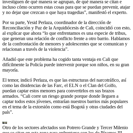
investiguen de qué manera se agrupan, de qué manera se citan e
incluso cómo ocurren estas cosas para que se puedan prevenir, atajar
y no dejar que crezcan o que haya tragedias”, manifestó el experto.
Por su parte, Yesid Perlaza, coordinador de la dirección de
Reconciliación y Paz de la Arquidiócesis de Cali, coincidió con esto,
al explicar que ahora “lo que enfrentamos es una especie de tribus,
que generan una relación de conflicto frente a otro barrio. Hablamos
de la confrontación de menores y adolescentes que se comunican y
relacionan a través de la violencia”.
Añadió que este problema ha cogido tanta ventaja en Cali que
difícilmente la Policía puede intervenir porque son niños, en su gran
mayoría.
El temor, indicó Perlaza, es que las estructuras del narcotráfico, así
como las disidencias de las Farc, el ELN o el Clan del Golfo,
puedan captar estos menores para convertirlos en sus brazos
armados. “Cali corre un riesgo grande porque donde lleguen a
captar todos estos jóvenes, entrarían nuestros barrios más populares
en el tema de la extorsión como está Bogotá y otras ciudades del
país”.
Otro de los sectores afectados son Potrero Grande y Tercer Milenio
que se citan en esta zona para enfrentarse con los de Pízamos III.