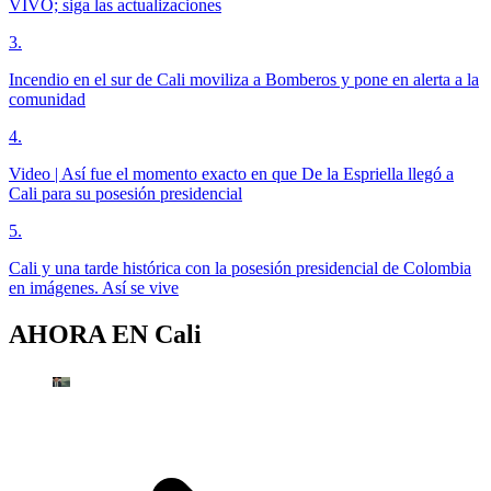
VIVO; siga las actualizaciones
3
.
Incendio en el sur de Cali moviliza a Bomberos y pone en alerta a la
comunidad
4
.
Video | Así fue el momento exacto en que De la Espriella llegó a
Cali para su posesión presidencial
5
.
Cali y una tarde histórica con la posesión presidencial de Colombia
en imágenes. Así se vive
AHORA EN
Cali