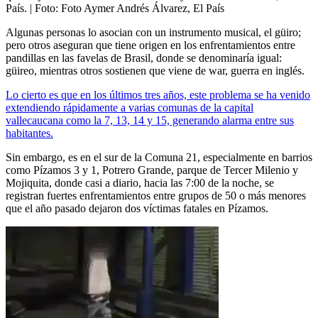
País.
| Foto:
Foto Aymer Andrés Álvarez, El País
Algunas personas lo asocian con un instrumento musical, el güiro;
pero otros aseguran que tiene origen en los enfrentamientos entre
pandillas en las favelas de Brasil, donde se denominaría igual:
güireo, mientras otros sostienen que viene de war, guerra en inglés.
Lo cierto es que en los últimos tres años, este problema se ha venido
extendiendo rápidamente a varias comunas de la capital
vallecaucana como la 7, 13, 14 y 15, generando alarma entre sus
habitantes.
Sin embargo, es en el sur de la Comuna 21, especialmente en barrios
como Pízamos 3 y 1, Potrero Grande, parque de Tercer Milenio y
Mojiquita, donde casi a diario, hacia las 7:00 de la noche, se
registran fuertes enfrentamientos entre grupos de 50 o más menores
que el año pasado dejaron dos víctimas fatales en Pízamos.