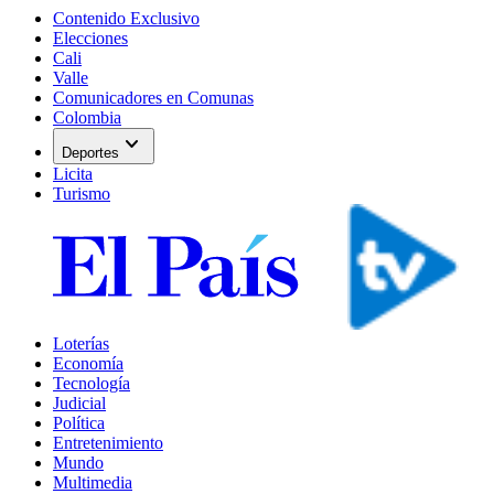
Contenido Exclusivo
Elecciones
Cali
Valle
Comunicadores en Comunas
Colombia
expand_more
Deportes
Licita
Turismo
Loterías
Economía
Tecnología
Judicial
Política
Entretenimiento
Mundo
Multimedia