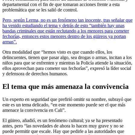
departamental con el fin de que tomaran acciones frente a esta
problemática que se les salió de control.
Pero, según Lerma, no es un fenómeno tan inocente, tras señalar que
ha venido estudiando el tema y detrás de esto “también hay unas
bandas criminales que están reclutando a los menores para cometer
fechorías, entonces estos menores dentro de los güireos ya portan
armas”.
Otra modalidad que “hemos visto es que cuando ellos, los
delincuentes, tienen que pasar algo, sea drogas o armas, incitan a los
niños para que se enfrenten y mientras la Policía atiende la situación,
ellos aprovechan para cometer sus fechorías”, expresó la líder social
y defensora de derechos humanos.
El tema que más amenaza la convivencia
Un experto en seguridad que prefirió omitir su nombre, subrayó que
este es un tema delicado, “en este momento puede ser el que más
amenace la convivencia en Cali”.
El güireo, añadió, es un fenómeno cultural; ya se ha presentado
antes, pero “las novedades de ahora lo hacen muy grave y no se
puede permitir que escale. Hay que pedirle a las autoridades que