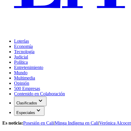
Loterías
Economía
Tecnología
Judicial
Política
Entretenimiento
Mundo
Multimedia
Opinión
500 Empresas
Contenido en Colaboración
expand_more
Clasificados
expand_more
Especiales
Es noticia:
Posesión en Cali
|
Minga Indígena en Cali
|
Verónica Alcocer