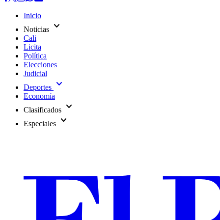
Inicio
expand_more
Noticias
Cali
Licita
Política
Elecciones
Judicial
expand_more
Deportes
Economía
expand_more
Clasificados
expand_more
Especiales