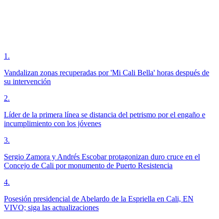
1
.
Vandalizan zonas recuperadas por 'Mi Cali Bella' horas después de
su intervención
2
.
Líder de la primera línea se distancia del petrismo por el engaño e
incumplimiento con los jóvenes
3
.
Sergio Zamora y Andrés Escobar protagonizan duro cruce en el
Concejo de Cali por monumento de Puerto Resistencia
4
.
Posesión presidencial de Abelardo de la Espriella en Cali, EN
VIVO; siga las actualizaciones