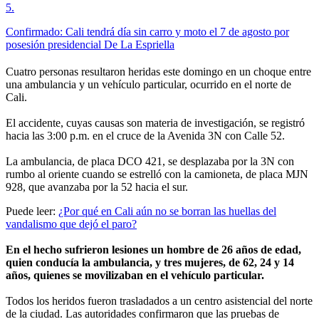
5
.
Confirmado: Cali tendrá día sin carro y moto el 7 de agosto por
posesión presidencial De La Espriella
Cuatro personas resultaron heridas este domingo en un choque entre
una ambulancia y un vehículo particular, ocurrido en el norte de
Cali.
El accidente, cuyas causas son materia de investigación, se registró
hacia las 3:00 p.m. en el cruce de la Avenida 3N con Calle 52.
La ambulancia, de placa DCO 421, se desplazaba por la 3N con
rumbo al oriente cuando se estrelló con la camioneta, de placa MJN
928, que avanzaba por la 52 hacia el sur.
Puede leer:
¿Por qué en Cali aún no se borran las huellas del
vandalismo que dejó el paro?
En el hecho sufrieron lesiones un hombre de 26 años de edad,
quien conducía la ambulancia, y tres mujeres, de 62, 24 y 14
años, quienes se movilizaban en el vehículo particular.
Todos los heridos fueron trasladados a un centro asistencial del norte
de la ciudad. Las autoridades confirmaron que las pruebas de