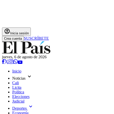
account_circle
Inicia sesión
SUSCRÍBETE
Crea cuenta
jueves, 6 de agosto de 2026
Inicio
expand_more
Noticias
Cali
Licita
Política
Elecciones
Judicial
expand_more
Deportes
Economía