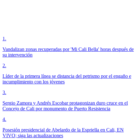
1
.
Vandalizan zonas recuperadas por 'Mi Cali Bella' horas después de
su intervención
2
.
Líder de la primera línea se distancia del petrismo por el engaño e
incumplimiento con los jóvenes
3
.
Sergio Zamora y Andrés Escobar protagonizan duro cruce en el
Concejo de Cali por monumento de Puerto Resistencia
4
.
Posesión presidencial de Abelardo de la Espriella en Cali, EN
VIVO; siga las actualizaciones