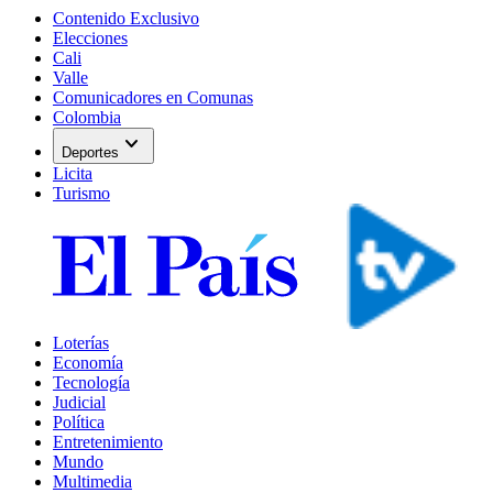
Contenido Exclusivo
Elecciones
Cali
Valle
Comunicadores en Comunas
Colombia
expand_more
Deportes
Licita
Turismo
Loterías
Economía
Tecnología
Judicial
Política
Entretenimiento
Mundo
Multimedia