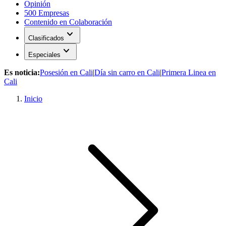
Opinión
500 Empresas
Contenido en Colaboración
expand_more
Clasificados
expand_more
Especiales
Es noticia:
Posesión en Cali
|
Día sin carro en Cali
|
Primera Linea en
Cali
Inicio