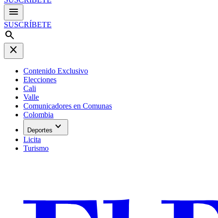
menu
SUSCRÍBETE
search
close
Contenido Exclusivo
Elecciones
Cali
Valle
Comunicadores en Comunas
Colombia
expand_more
Deportes
Licita
Turismo