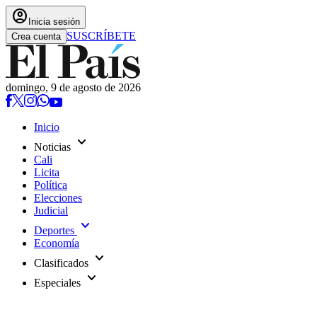
account_circle
Inicia sesión
SUSCRÍBETE
Crea cuenta
domingo, 9 de agosto de 2026
Inicio
expand_more
Noticias
Cali
Licita
Política
Elecciones
Judicial
expand_more
Deportes
Economía
expand_more
Clasificados
expand_more
Especiales