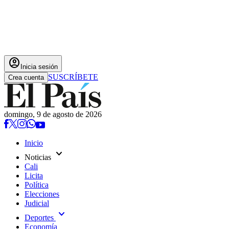
account_circle
Inicia sesión
SUSCRÍBETE
Crea cuenta
domingo, 9 de agosto de 2026
Inicio
expand_more
Noticias
Cali
Licita
Política
Elecciones
Judicial
expand_more
Deportes
Economía