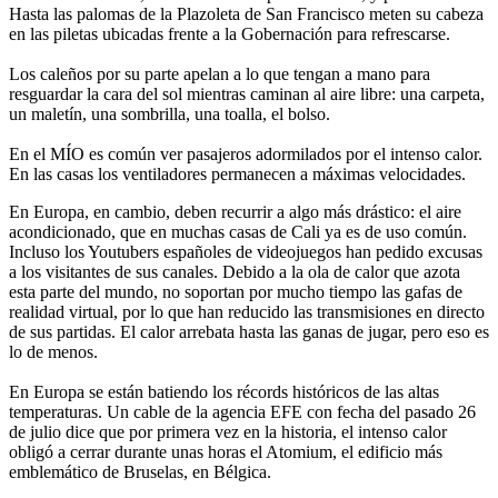
Hasta las palomas de la Plazoleta de San Francisco meten su cabeza
en las piletas ubicadas frente a la Gobernación para refrescarse.
Los caleños por su parte apelan a lo que tengan a mano para
resguardar la cara del sol mientras caminan al aire libre: una carpeta,
un maletín, una sombrilla, una toalla, el bolso.
En el MÍO es común ver pasajeros adormilados por el intenso calor.
En las casas los ventiladores permanecen a máximas velocidades.
En Europa, en cambio, deben recurrir a algo más drástico: el aire
acondicionado, que en muchas casas de Cali ya es de uso común.
Incluso los Youtubers españoles de videojuegos han pedido excusas
a los visitantes de sus canales. Debido a la ola de calor que azota
esta parte del mundo, no soportan por mucho tiempo las gafas de
realidad virtual, por lo que han reducido las transmisiones en directo
de sus partidas. El calor arrebata hasta las ganas de jugar, pero eso es
lo de menos.
En Europa se están batiendo los récords históricos de las altas
temperaturas. Un cable de la agencia EFE con fecha del pasado 26
de julio dice que por primera vez en la historia, el intenso calor
obligó a cerrar durante unas horas el Atomium, el edificio más
emblemático de Bruselas, en Bélgica.