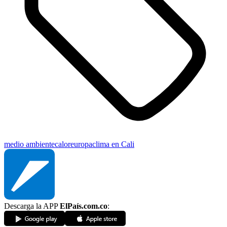
medio ambiente
calor
europa
clima en Cali
Descarga la APP
ElPaís.com.co
: