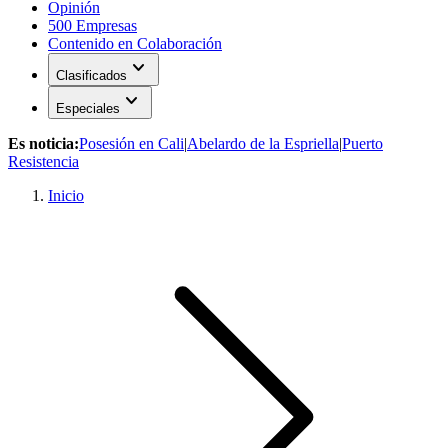
Opinión
500 Empresas
Contenido en Colaboración
expand_more
Clasificados
expand_more
Especiales
Es noticia:
Posesión en Cali
|
Abelardo de la Espriella
|
Puerto
Resistencia
Inicio