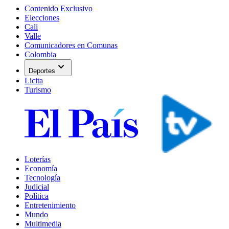
Contenido Exclusivo
Elecciones
Cali
Valle
Comunicadores en Comunas
Colombia
expand_more
Deportes
Licita
Turismo
Loterías
Economía
Tecnología
Judicial
Política
Entretenimiento
Mundo
Multimedia