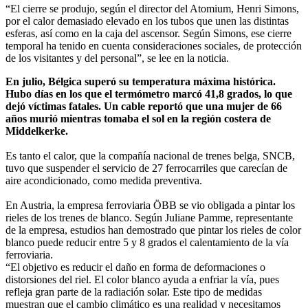
“El cierre se produjo, según el director del Atomium, Henri Simons,
por el calor demasiado elevado en los tubos que unen las distintas
esferas, así como en la caja del ascensor. Según Simons, ese cierre
temporal ha tenido en cuenta consideraciones sociales, de protección
de los visitantes y del personal”, se lee en la noticia.
En julio, Bélgica superó su temperatura máxima histórica.
Hubo días en los que el termómetro marcó 41,8 grados, lo que
dejó víctimas fatales. Un cable reportó que una mujer de 66
años murió mientras tomaba el sol en la región costera de
Middelkerke.
Es tanto el calor, que la compañía nacional de trenes belga, SNCB,
tuvo que suspender el servicio de 27 ferrocarriles que carecían de
aire acondicionado, como medida preventiva.
En Austria, la empresa ferroviaria ÖBB se vio obligada a pintar los
rieles de los trenes de blanco. Según Juliane Pamme, representante
de la empresa, estudios han demostrado que pintar los rieles de color
blanco puede reducir entre 5 y 8 grados el calentamiento de la vía
ferroviaria.
“El objetivo es reducir el daño en forma de deformaciones o
distorsiones del riel. El color blanco ayuda a enfriar la vía, pues
refleja gran parte de la radiación solar. Este tipo de medidas
muestran que el cambio climático es una realidad y necesitamos