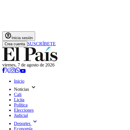
account_circle
Inicia sesión
SUSCRÍBETE
Crea cuenta
viernes, 7 de agosto de 2026
Inicio
expand_more
Noticias
Cali
Licita
Política
Elecciones
Judicial
expand_more
Deportes
Economía