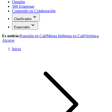
Opinión
500 Empresas
Contenido en Colaboración
expand_more
Clasificados
expand_more
Especiales
Es noticia:
Posesión en Cali
|
Minga Indígena en Cali
|
Verónica
Alcocer
Inicio