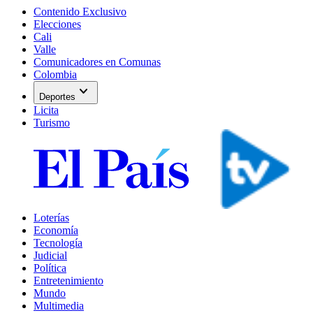
Contenido Exclusivo
Elecciones
Cali
Valle
Comunicadores en Comunas
Colombia
expand_more
Deportes
Licita
Turismo
Loterías
Economía
Tecnología
Judicial
Política
Entretenimiento
Mundo
Multimedia