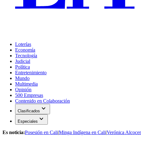
Loterías
Economía
Tecnología
Judicial
Política
Entretenimiento
Mundo
Multimedia
Opinión
500 Empresas
Contenido en Colaboración
expand_more
Clasificados
expand_more
Especiales
Es noticia:
Posesión en Cali
|
Minga Indígena en Cali
|
Verónica Alcocer