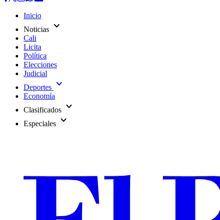
Inicio
expand_more
Noticias
Cali
Licita
Política
Elecciones
Judicial
expand_more
Deportes
Economía
expand_more
Clasificados
expand_more
Especiales