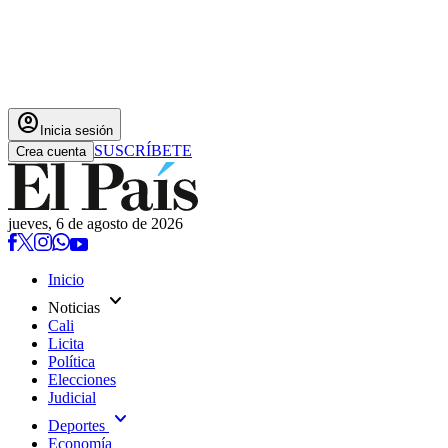
account_circle
Inicia sesión
SUSCRÍBETE
Crea cuenta
jueves, 6 de agosto de 2026
Inicio
expand_more
Noticias
Cali
Licita
Política
Elecciones
Judicial
expand_more
Deportes
Economía