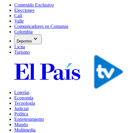
Contenido Exclusivo
Elecciones
Cali
Valle
Comunicadores en Comunas
Colombia
expand_more
Deportes
Licita
Turismo
Loterías
Economía
Tecnología
Judicial
Política
Entretenimiento
Mundo
Multimedia