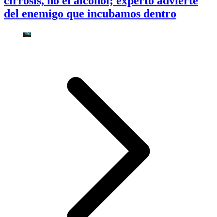
cirrosis, no el alcohol; experto advierte
del enemigo que incubamos dentro