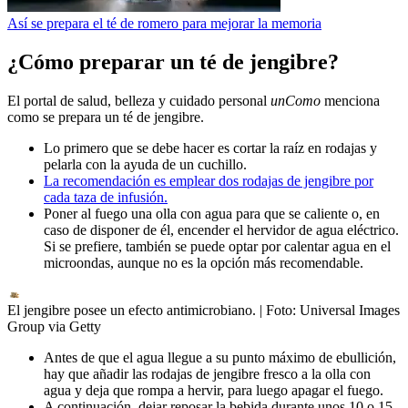
Así se prepara el té de romero para mejorar la memoria
¿Cómo preparar un té de jengibre?
El portal de salud, belleza y cuidado personal
unComo
menciona
como se prepara un té de jengibre.
Lo primero que se debe hacer es cortar la raíz en rodajas y
pelarla con la ayuda de un cuchillo.
La recomendación es emplear dos rodajas de jengibre por
cada taza de infusión.
Poner al fuego una olla con agua para que se caliente o, en
caso de disponer de él, encender el hervidor de agua eléctrico.
Si se prefiere, también se puede optar por calentar agua en el
microondas, aunque no es la opción más recomendable.
El jengibre posee un efecto antimicrobiano.
| Foto:
Universal Images
Group via Getty
Antes de que el agua llegue a su punto máximo de ebullición,
hay que añadir las rodajas de jengibre fresco a la olla con
agua y deja que rompa a hervir, para luego apagar el fuego.
A continuación, dejar reposar la bebida durante unos 10 o 15