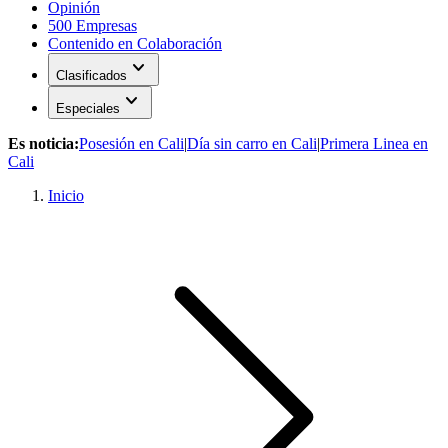
Opinión
500 Empresas
Contenido en Colaboración
expand_more
Clasificados
expand_more
Especiales
Es noticia:
Posesión en Cali
|
Día sin carro en Cali
|
Primera Linea en
Cali
Inicio