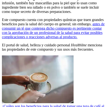
infusión, también hay mascarillas para la piel que lo usan como
ingrediente bien sea rallado o en polvo o también se suele incluir
como toque secreto de diversas preparaciones.
Este compuesto cuenta con propiedades químicas que traen grandes
beneficios para la salud del cuerpo en general; sin embargo,
antes de
consumir un té que contenga dicho compuesto es pertinente contar
con la aprobación de un profesional de la salud para evitar posibles
complicaciones o reacciones adversas al producto.
El portal de salud, belleza y cuidado personal
Healthline
menciona
las propiedades de este compuesto y sus usos más frecuentes.
¿Cuáles son los beneficios para la salud de tomar una taza de café al