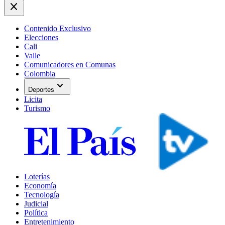
close
Contenido Exclusivo
Elecciones
Cali
Valle
Comunicadores en Comunas
Colombia
expand_more
Deportes
Licita
Turismo
Loterías
Economía
Tecnología
Judicial
Política
Entretenimiento