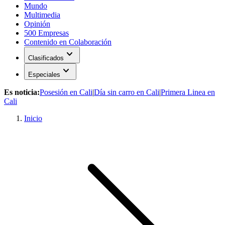
Mundo
Multimedia
Opinión
500 Empresas
Contenido en Colaboración
expand_more
Clasificados
expand_more
Especiales
Es noticia:
Posesión en Cali
|
Día sin carro en Cali
|
Primera Linea en
Cali
Inicio