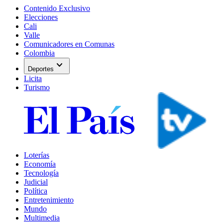
Contenido Exclusivo
Elecciones
Cali
Valle
Comunicadores en Comunas
Colombia
expand_more
Deportes
Licita
Turismo
Loterías
Economía
Tecnología
Judicial
Política
Entretenimiento
Mundo
Multimedia