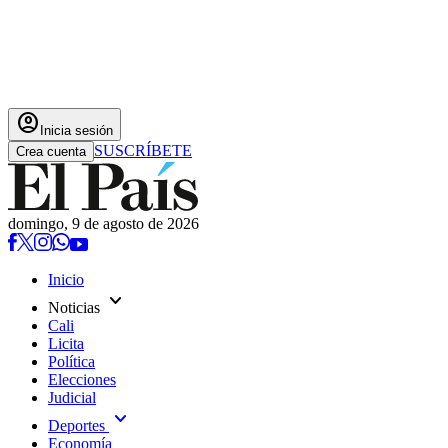
account_circle
Inicia sesión
SUSCRÍBETE
Crea cuenta
domingo, 9 de agosto de 2026
Inicio
expand_more
Noticias
Cali
Licita
Política
Elecciones
Judicial
expand_more
Deportes
Economía