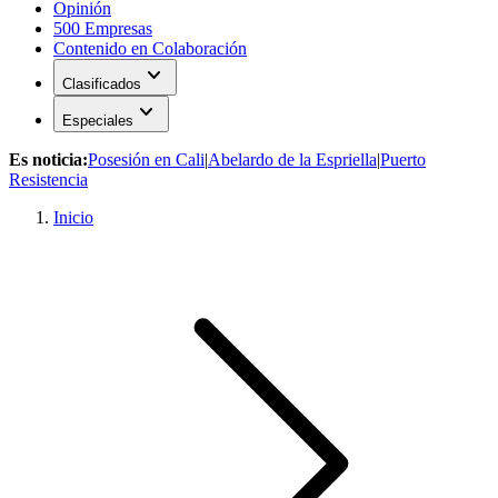
Opinión
500 Empresas
Contenido en Colaboración
expand_more
Clasificados
expand_more
Especiales
Es noticia:
Posesión en Cali
|
Abelardo de la Espriella
|
Puerto
Resistencia
Inicio