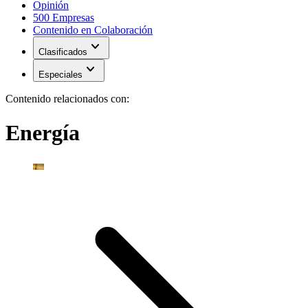
Opinión
500 Empresas
Contenido en Colaboración
expand_more
Clasificados
expand_more
Especiales
Contenido relacionados con:
Energía