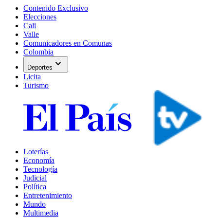
Contenido Exclusivo
Elecciones
Cali
Valle
Comunicadores en Comunas
Colombia
expand_more
Deportes
Licita
Turismo
Loterías
Economía
Tecnología
Judicial
Política
Entretenimiento
Mundo
Multimedia