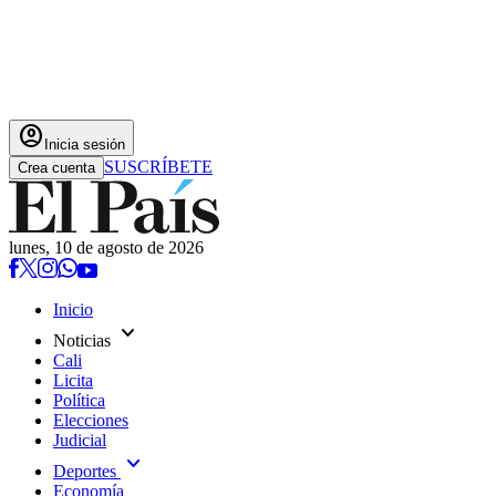
account_circle
Inicia sesión
SUSCRÍBETE
Crea cuenta
lunes, 10 de agosto de 2026
Inicio
expand_more
Noticias
Cali
Licita
Política
Elecciones
Judicial
expand_more
Deportes
Economía