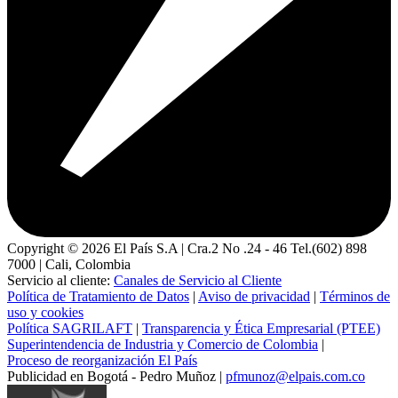
Copyright ©
2026
El País S.A | Cra.2 No .24 - 46 Tel.(602) 898
7000 | Cali, Colombia
Servicio al cliente:
Canales de Servicio al Cliente
Política de Tratamiento de Datos
|
Aviso de privacidad
|
Términos de
uso y cookies
Política SAGRILAFT
|
Transparencia y Ética Empresarial (PTEE)
Superintendencia de Industria y Comercio de Colombia
|
Proceso de reorganización El País
Publicidad en Bogotá - Pedro Muñoz |
pfmunoz@elpais.com.co