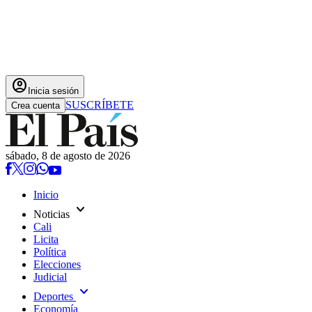
account_circle
Inicia sesión
SUSCRÍBETE
Crea cuenta
sábado, 8 de agosto de 2026
Inicio
expand_more
Noticias
Cali
Licita
Política
Elecciones
Judicial
expand_more
Deportes
Economía