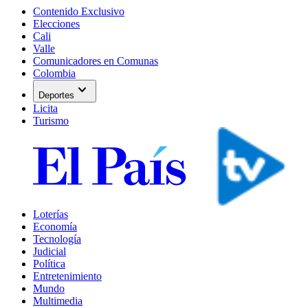
Contenido Exclusivo
Elecciones
Cali
Valle
Comunicadores en Comunas
Colombia
expand_more
Deportes
Licita
Turismo
Loterías
Economía
Tecnología
Judicial
Política
Entretenimiento
Mundo
Multimedia