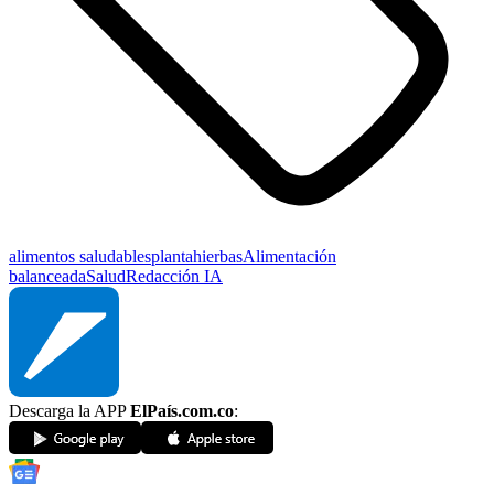
alimentos saludables
planta
hierbas
Alimentación
balanceada
Salud
Redacción IA
Descarga la APP
ElPaís.com.co
: