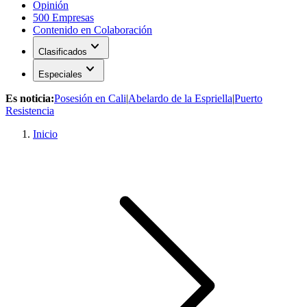
Opinión
500 Empresas
Contenido en Colaboración
expand_more
Clasificados
expand_more
Especiales
Es noticia:
Posesión en Cali
|
Abelardo de la Espriella
|
Puerto
Resistencia
Inicio