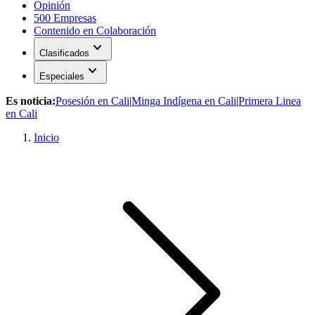
Opinión
500 Empresas
Contenido en Colaboración
expand_more
Clasificados
expand_more
Especiales
Es noticia:
Posesión en Cali
|
Minga Indígena en Cali
|
Primera Linea
en Cali
Inicio