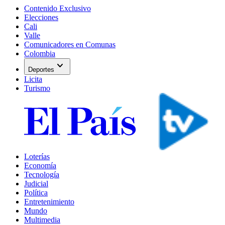
Contenido Exclusivo
Elecciones
Cali
Valle
Comunicadores en Comunas
Colombia
expand_more
Deportes
Licita
Turismo
Loterías
Economía
Tecnología
Judicial
Política
Entretenimiento
Mundo
Multimedia