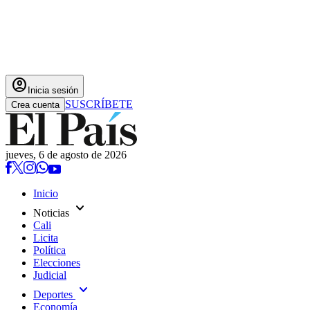
account_circle
Inicia sesión
SUSCRÍBETE
Crea cuenta
jueves, 6 de agosto de 2026
Inicio
expand_more
Noticias
Cali
Licita
Política
Elecciones
Judicial
expand_more
Deportes
Economía