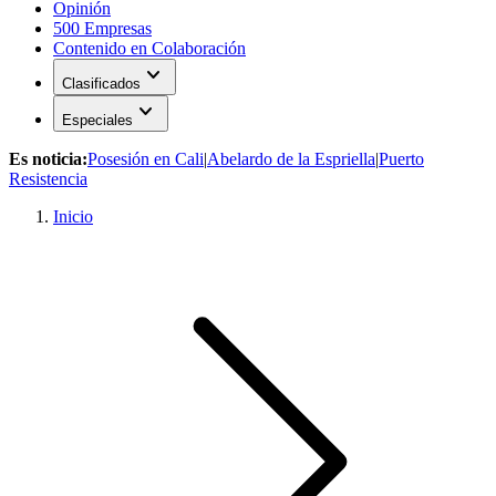
Opinión
500 Empresas
Contenido en Colaboración
expand_more
Clasificados
expand_more
Especiales
Es noticia:
Posesión en Cali
|
Abelardo de la Espriella
|
Puerto
Resistencia
Inicio