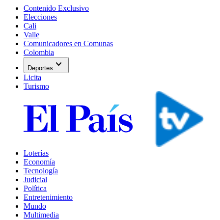
Contenido Exclusivo
Elecciones
Cali
Valle
Comunicadores en Comunas
Colombia
expand_more
Deportes
Licita
Turismo
Loterías
Economía
Tecnología
Judicial
Política
Entretenimiento
Mundo
Multimedia