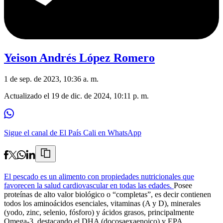
Yeison Andrés López Romero
1 de sep. de 2023, 10:36 a. m.
Actualizado el
19 de dic. de 2024, 10:11 p. m.
Sigue el canal de El País Cali en WhatsApp
El pescado es un alimento con propiedades nutricionales que
favorecen la salud cardiovascular en todas las edades.
Posee
proteínas de alto valor biológico o “completas”, es decir contienen
todos los aminoácidos esenciales, vitaminas (A y D), minerales
(yodo, zinc, selenio, fósforo) y ácidos grasos, principalmente
Omega-3, destacando el DHA (docosaexaenoico) y EPA