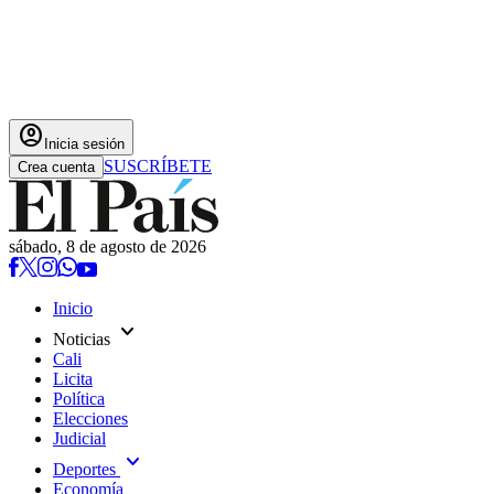
account_circle
Inicia sesión
SUSCRÍBETE
Crea cuenta
sábado, 8 de agosto de 2026
Inicio
expand_more
Noticias
Cali
Licita
Política
Elecciones
Judicial
expand_more
Deportes
Economía