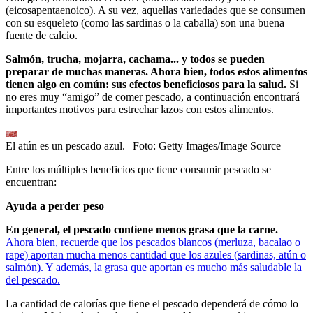
(eicosapentaenoico). A su vez, aquellas variedades que se consumen
con su esqueleto (como las sardinas o la caballa) son una buena
fuente de calcio.
Salmón, trucha, mojarra, cachama... y todos se pueden
preparar de muchas maneras. Ahora bien, todos estos alimentos
tienen algo en común: sus efectos beneficiosos para la salud.
Si
no eres muy “amigo” de comer pescado, a continuación encontrará
importantes motivos para estrechar lazos con estos alimentos.
El atún es un pescado azul.
| Foto:
Getty Images/Image Source
Entre los múltiples beneficios que tiene consumir pescado se
encuentran:
Ayuda a perder peso
En general, el pescado contiene menos grasa que la carne.
Ahora bien, recuerde que los pescados blancos (merluza, bacalao o
rape) aportan mucha menos cantidad que los azules (sardinas, atún o
salmón). Y además, la grasa que aportan es mucho más saludable la
del pescado.
La cantidad de calorías que tiene el pescado dependerá de cómo lo