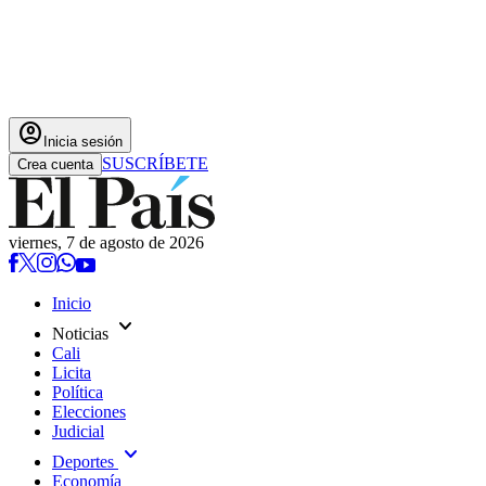
account_circle
Inicia sesión
SUSCRÍBETE
Crea cuenta
viernes, 7 de agosto de 2026
Inicio
expand_more
Noticias
Cali
Licita
Política
Elecciones
Judicial
expand_more
Deportes
Economía