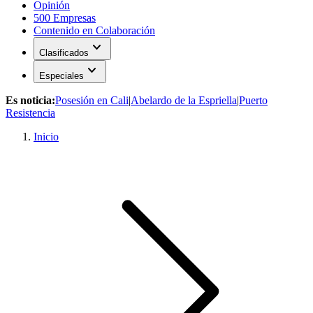
Opinión
500 Empresas
Contenido en Colaboración
expand_more
Clasificados
expand_more
Especiales
Es noticia:
Posesión en Cali
|
Abelardo de la Espriella
|
Puerto
Resistencia
Inicio