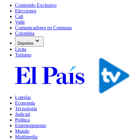
Contenido Exclusivo
Elecciones
Cali
Valle
Comunicadores en Comunas
Colombia
expand_more
Deportes
Licita
Turismo
Loterías
Economía
Tecnología
Judicial
Política
Entretenimiento
Mundo
Multimedia