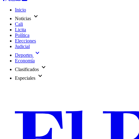
Inicio
expand_more
Noticias
Cali
Licita
Política
Elecciones
Judicial
expand_more
Deportes
Economía
expand_more
Clasificados
expand_more
Especiales