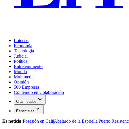
Loterías
Economía
Tecnología
Judicial
Política
Entretenimiento
Mundo
Multimedia
Opinión
500 Empresas
Contenido en Colaboración
expand_more
Clasificados
expand_more
Especiales
Es noticia:
Posesión en Cali
|
Abelardo de la Espriella
|
Puerto Resistenc