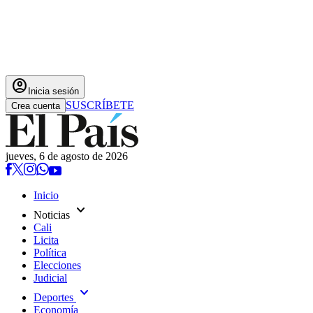
account_circle
Inicia sesión
SUSCRÍBETE
Crea cuenta
jueves, 6 de agosto de 2026
Inicio
expand_more
Noticias
Cali
Licita
Política
Elecciones
Judicial
expand_more
Deportes
Economía