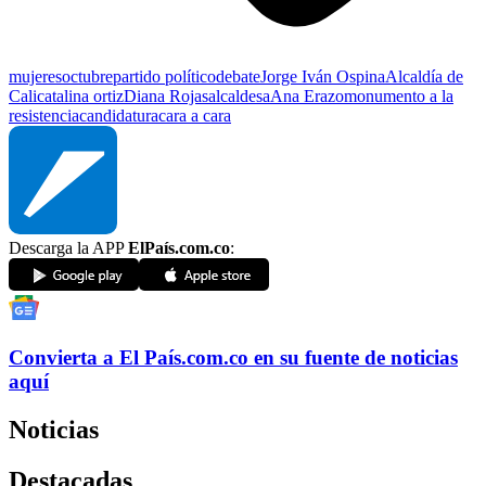
mujeres
octubre
partido político
debate
Jorge Iván Ospina
Alcaldía de
Cali
catalina ortiz
Diana Rojas
alcaldesa
Ana Erazo
monumento a la
resistencia
candidatura
cara a cara
Descarga la APP
ElPaís.com.co
:
Convierta a
El País
.com.co
en su fuente de noticias
aquí
Noticias
Destacadas