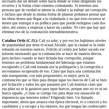
necesario dar un debate sobre hacia dónde se están dirigiendo los
recursos y la forma cómo estamos contratando. Si tenemos una
persona que de verdad se piense la ciudad y la trabaje sin corrupción
e incluso que desde la misma forma de planear podamos pensar que
las obras tienen que llegar a la ciudadanía y no que esos recursos se
tienen que entregar a un político para que pueda reelegirse cada dos
años, ahí vamos a empezar a hacer un cambio. Yo creo que hay que
eliminar eso de la contratación interadministrativa.
Catalina Ortiz (C.O.):
Cali ya sabe, y por eso los bajísimos niveles
de popularidad que tiene el actual Alcalde, que la ciudad se la están
robando en nuestras narices. Felicito al centro por haber sacado ese
informe mostrando que la contratación se hace de manera directa,
pero incluso cuando se hace licitada hay corrupción, porque
tenemos un problema fundamental del liderazgo que estamos
escogiendo y Cali está tomada por la politiquería y la corrupción y
necesitamos recuperarla de eso. Claro que haya una contratación
más transparente, con más proponentes, es mejor, pero la
contratación que se hizo para dizque tapar los huecos de Cali se hizo
por licitación y todos los que pasamos por Cali tenemos claro que
esa plata no se la gastaron para tapar huecos, porque uno no ve ni un
hueco tapado. ¿Cómo se corrige eso para dejar esa sensación de
impotencia que tenemos todos? Eligiendo bien. Un llamado
importante, ahora que arranca esta época electoral, es a conocer a los
candidatos y a escoger a los mejores, los que tengan las credenciales