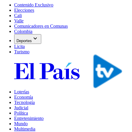
Contenido Exclusivo
Elecciones
Cali
Valle
Comunicadores en Comunas
Colombia
expand_more
Deportes
Licita
Turismo
Loterías
Economía
Tecnología
Judicial
Política
Entretenimiento
Mundo
Multimedia