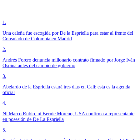
1
.
Una caleña fue escogida por De la Espriella para estar al frente del
Consulado de Colombia en Madrid
2
.
Andrés Forero denuncia millonario contrato firmado por Jorge Iván
Ospina antes del cambio de gobierno
3
.
Abelardo de la Espriella estará tres días en Cali: esta es la agenda
oficial
4
.
Ni Marco Rubio, ni Bernie Moreno, USA confirma a representante
en posesión de De La Espriella
5
.