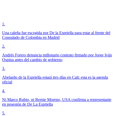
1
.
Una caleña fue escogida por De la Espriella para estar al frente del
Consulado de Colombia en Madrid
2
.
Andrés Forero denuncia millonario contrato firmado por Jorge Iván
Ospina antes del cambio de gobierno
3
.
Abelardo de la Espriella estará tres días en Cali: esta es la agenda
oficial
4
.
Ni Marco Rubio, ni Bernie Moreno, USA confirma a representante
en posesión de De La Espriella
5
.