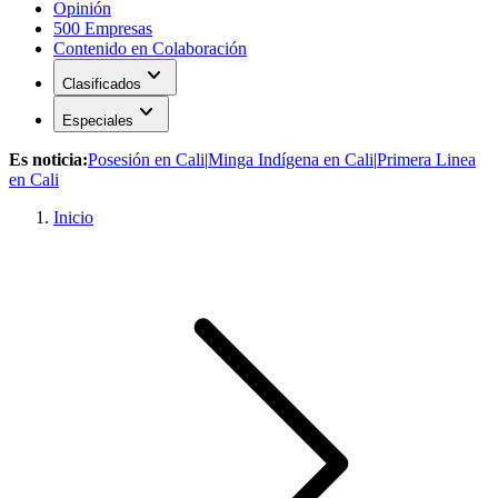
Opinión
500 Empresas
Contenido en Colaboración
expand_more
Clasificados
expand_more
Especiales
Es noticia:
Posesión en Cali
|
Minga Indígena en Cali
|
Primera Linea
en Cali
Inicio