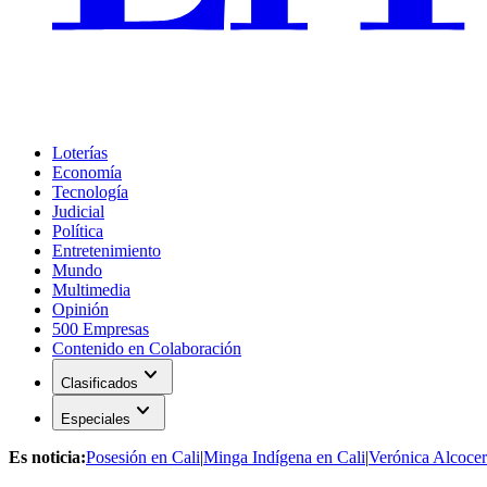
Loterías
Economía
Tecnología
Judicial
Política
Entretenimiento
Mundo
Multimedia
Opinión
500 Empresas
Contenido en Colaboración
expand_more
Clasificados
expand_more
Especiales
Es noticia:
Posesión en Cali
|
Minga Indígena en Cali
|
Verónica Alcocer