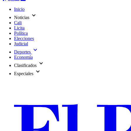
Inicio
expand_more
Noticias
Cali
Licita
Política
Elecciones
Judicial
expand_more
Deportes
Economía
expand_more
Clasificados
expand_more
Especiales