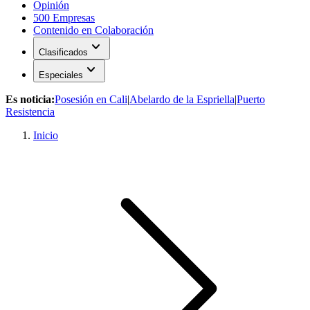
Opinión
500 Empresas
Contenido en Colaboración
expand_more
Clasificados
expand_more
Especiales
Es noticia:
Posesión en Cali
|
Abelardo de la Espriella
|
Puerto
Resistencia
Inicio