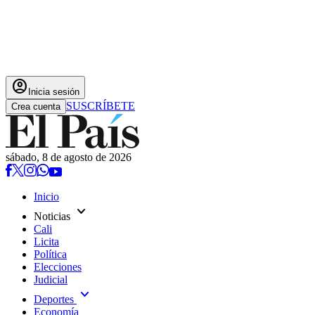
account_circle
Inicia sesión
SUSCRÍBETE
Crea cuenta
sábado, 8 de agosto de 2026
Inicio
expand_more
Noticias
Cali
Licita
Política
Elecciones
Judicial
expand_more
Deportes
Economía