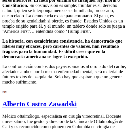
seres inferiores. Él flota por encima de cualquier ley, moral o
Constitución.
Su cosmovisión es simple: triunfar es su derecho
natural; quien se interponga merece ser humillado, procesado,
encarcelado. La democracia existe para coronarlo. Si gana, es
prueba de su genialidad; si pierde, es fraude. Estados Unidos es un
templo erigido para él, y el mundo, un tablero donde solo se juega a
‘America First’… entendida como ‘Trump First’.
La historia, con escalofriante consistencia, ha demostrado que
líderes muy eficaces, pero carentes de valores, han resultado
trágicos para la humanidad. Es difícil creer que en la
democracia americana se logre la excepción.
La confrontación con los dos payasos airados al otro lado del caribe,
afectados ambos por la misma enfermedad mental, será material de
futuros textos de psiquiatría. Solo hay que aspirar a que no genere
mucho sufrimiento.
Alberto Castro Zawadski
Médico oftalmólogo, especialista en cirugía vitreoretinal. Docente
universitario, fue gestor y director de la Clínica de Oftalmología de
Cali y es reconocido como pionero en Colombia en cirugía de