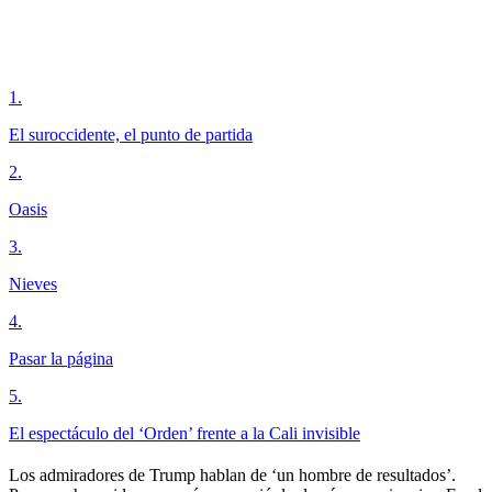
1
.
El suroccidente, el punto de partida
2
.
Oasis
3
.
Nieves
4
.
Pasar la página
5
.
El espectáculo del ‘Orden’ frente a la Cali invisible
Los admiradores de Trump hablan de ‘un hombre de resultados’.