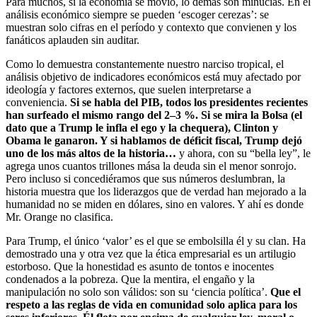
Para muchos, si la economía se movió, lo demás son minucias. En el
análisis económico siempre se pueden ‘escoger cerezas’: se
muestran solo cifras en el período y contexto que convienen y los
fanáticos aplauden sin auditar.
Como lo demuestra constantemente nuestro narciso tropical, el
análisis objetivo de indicadores económicos está muy afectado por
ideología y factores externos, que suelen interpretarse a
conveniencia.
Si se habla del PIB, todos los presidentes recientes
han surfeado el mismo rango del 2–3 %. Si se mira la Bolsa (el
dato que a Trump le infla el ego y la chequera), Clinton y
Obama le ganaron. Y si hablamos de déficit fiscal, Trump dejó
uno de los más altos de la historia…
y ahora, con su “bella ley”, le
agrega unos cuantos trillones mása la deuda sin el menor sonrojo.
Pero incluso si concediéramos que sus números deslumbran, la
historia muestra que los liderazgos que de verdad han mejorado a la
humanidad no se miden en dólares, sino en valores. Y ahí es donde
Mr. Orange no clasifica.
Para Trump, el único ‘valor’ es el que se embolsilla él y su clan. Ha
demostrado una y otra vez que la ética empresarial es un artilugio
estorboso. Que la honestidad es asunto de tontos e inocentes
condenados a la pobreza. Que la mentira, el engaño y la
manipulación no solo son válidos: son su ‘ciencia política’.
Que el
respeto a las reglas de vida en comunidad solo aplica para los