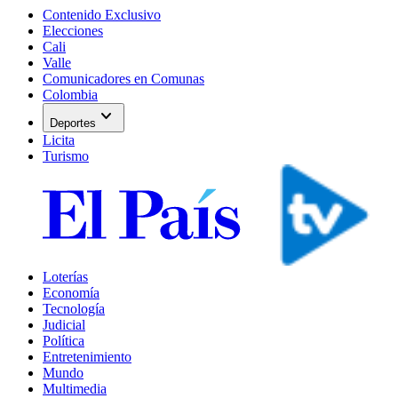
Contenido Exclusivo
Elecciones
Cali
Valle
Comunicadores en Comunas
Colombia
expand_more
Deportes
Licita
Turismo
Loterías
Economía
Tecnología
Judicial
Política
Entretenimiento
Mundo
Multimedia