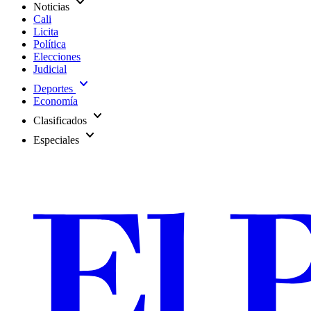
expand_more
Noticias
Cali
Licita
Política
Elecciones
Judicial
expand_more
Deportes
Economía
expand_more
Clasificados
expand_more
Especiales