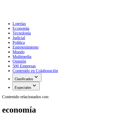
Loterías
Economía
Tecnología
Judicial
Política
Entretenimiento
Mundo
Multimedia
Opinión
500 Empresas
Contenido en Colaboración
expand_more
Clasificados
expand_more
Especiales
Contenido relacionados con:
economía