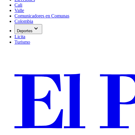
Cali
Valle
Comunicadores en Comunas
Colombia
expand_more
Deportes
Licita
Turismo