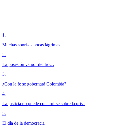
1
.
Muchas sonrisas pocas lágrimas
2
.
La posesión va por dentro…
3
.
¿Con la fe se gobernará Colombia?
4
.
La justicia no puede construirse sobre la prisa
5
.
El día de la democracia