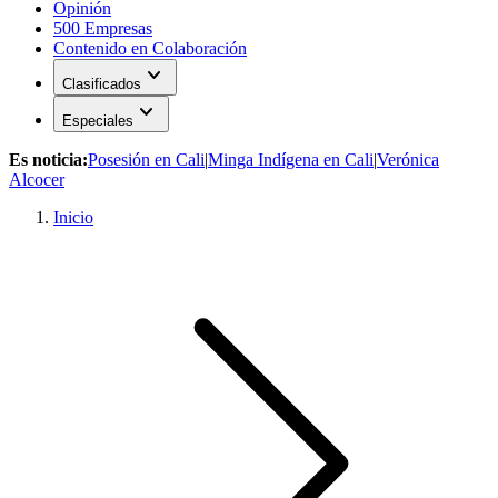
Opinión
500 Empresas
Contenido en Colaboración
expand_more
Clasificados
expand_more
Especiales
Es noticia:
Posesión en Cali
|
Minga Indígena en Cali
|
Verónica
Alcocer
Inicio