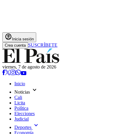
account_circle
Inicia sesión
SUSCRÍBETE
Crea cuenta
viernes, 7 de agosto de 2026
Inicio
expand_more
Noticias
Cali
Licita
Política
Elecciones
Judicial
expand_more
Deportes
Economía