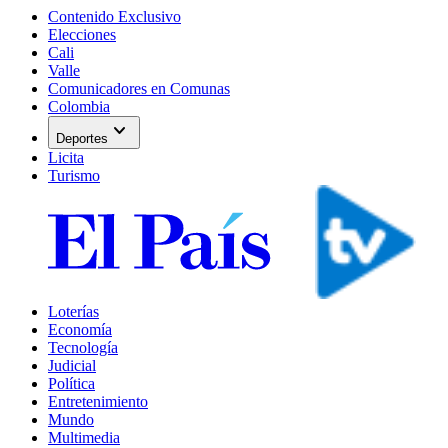
Contenido Exclusivo
Elecciones
Cali
Valle
Comunicadores en Comunas
Colombia
expand_more
Deportes
Licita
Turismo
Loterías
Economía
Tecnología
Judicial
Política
Entretenimiento
Mundo
Multimedia