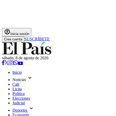
account_circle
Inicia sesión
SUSCRÍBETE
Crea cuenta
sábado, 8 de agosto de 2026
Inicio
expand_more
Noticias
Cali
Licita
Política
Elecciones
Judicial
expand_more
Deportes
Economía