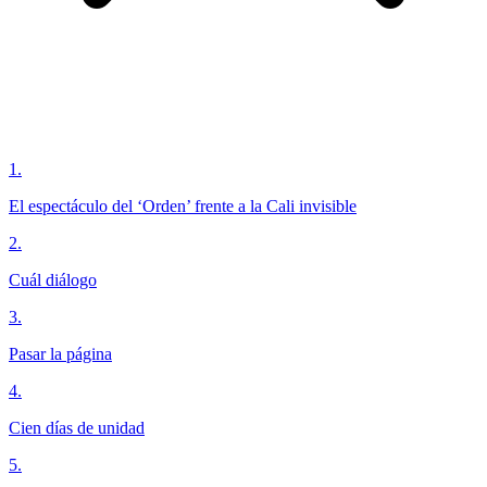
1
.
El espectáculo del ‘Orden’ frente a la Cali invisible
2
.
Cuál diálogo
3
.
Pasar la página
4
.
Cien días de unidad
5
.