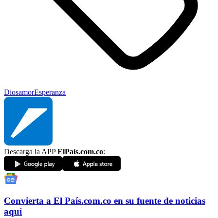
Dios
amor
Esperanza
Descarga la APP
ElPaís.com.co
:
Convierta a
El País
.com.co
en su fuente de noticias
aquí