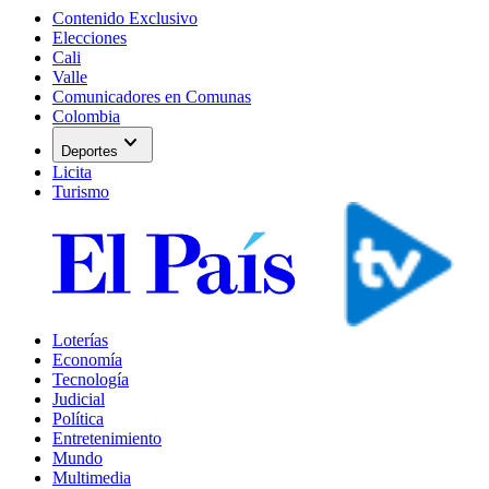
Contenido Exclusivo
Elecciones
Cali
Valle
Comunicadores en Comunas
Colombia
expand_more
Deportes
Licita
Turismo
Loterías
Economía
Tecnología
Judicial
Política
Entretenimiento
Mundo
Multimedia