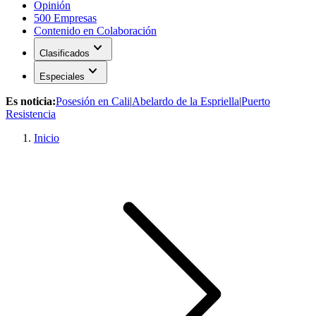
Opinión
500 Empresas
Contenido en Colaboración
expand_more
Clasificados
expand_more
Especiales
Es noticia:
Posesión en Cali
|
Abelardo de la Espriella
|
Puerto
Resistencia
Inicio