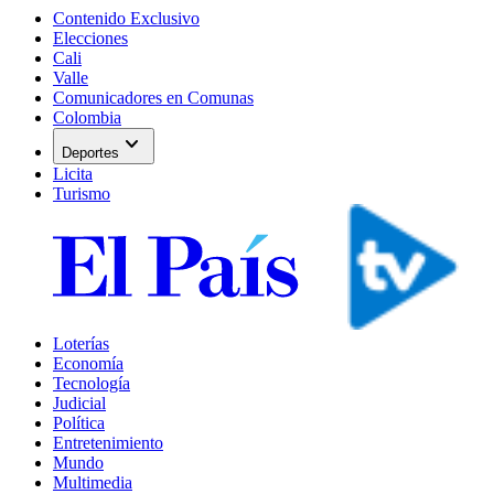
Contenido Exclusivo
Elecciones
Cali
Valle
Comunicadores en Comunas
Colombia
expand_more
Deportes
Licita
Turismo
Loterías
Economía
Tecnología
Judicial
Política
Entretenimiento
Mundo
Multimedia