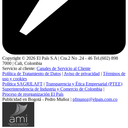
Copyright ©
2026
El País S.A | Cra.2 No .24 - 46 Tel.(602) 898
7000 | Cali, Colombia
Servicio al cliente:
Canales de Servicio al Cliente
Política de Tratamiento de Datos
|
Aviso de privacidad
|
Términos de
uso y cookies
Política SAGRILAFT
|
Transparencia y Ética Empresarial (PTEE)
Superintendencia de Industria y Comercio de Colombia
|
Proceso de reorganización El País
Publicidad en Bogotá - Pedro Muñoz |
pfmunoz@elpais.com.co