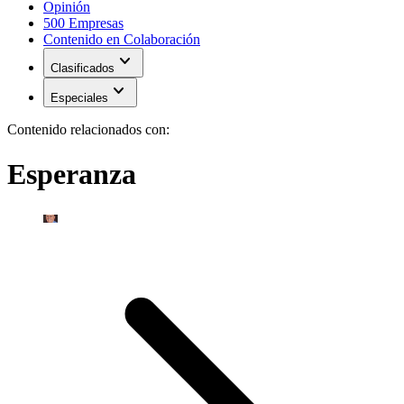
Opinión
500 Empresas
Contenido en Colaboración
expand_more
Clasificados
expand_more
Especiales
Contenido relacionados con:
Esperanza