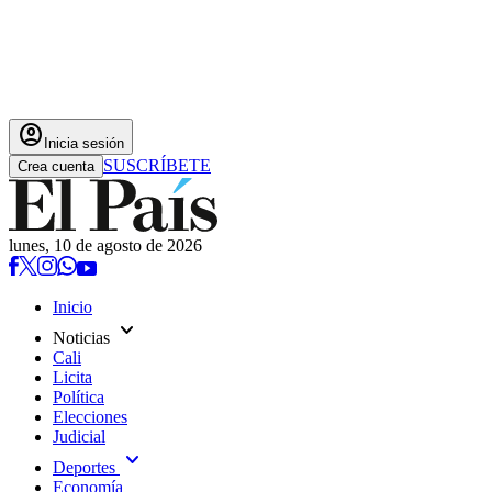
account_circle
Inicia sesión
SUSCRÍBETE
Crea cuenta
lunes, 10 de agosto de 2026
Inicio
expand_more
Noticias
Cali
Licita
Política
Elecciones
Judicial
expand_more
Deportes
Economía