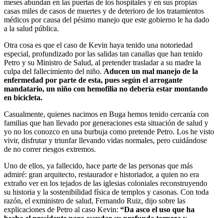
meses abundan en las puertas de los hospitales y en sus propias
casas miles de casos de muertes y de deterioro de los tratamientos
médicos por causa del pésimo manejo que este gobierno le ha dado
a la salud pública.
Otra cosa es que el caso de Kevin haya tenido una notoriedad
especial, profundizado por las salidas tan canallas que han tenido
Petro y su Ministro de Salud, al pretender trasladar a su madre la
culpa del fallecimiento del niño.
Aducen un mal manejo de la
enfermedad por parte de esta, pues según el arrogante
mandatario, un niño con hemofilia no debería estar montando
en bicicleta.
Casualmente, quienes nacimos en Buga hemos tenido cercanía con
familias que han llevado por generaciones esta situación de salud y
yo no los conozco en una burbuja como pretende Petro. Los he visto
vivir, disfrutar y triunfar llevando vidas normales, pero cuidándose
de no correr riesgos extremos.
Uno de ellos, ya fallecido, hace parte de las personas que más
admiré: gran arquitecto, restaurador e historiador, a quien no era
extraño ver en los tejados de las iglesias coloniales reconstruyendo
su historia y la sostenibilidad física de templos y casonas. Con toda
razón, el exministro de salud, Fernando Ruiz, dijo sobre las
explicaciones de Petro al caso Kevin:
“Da asco el uso que ha