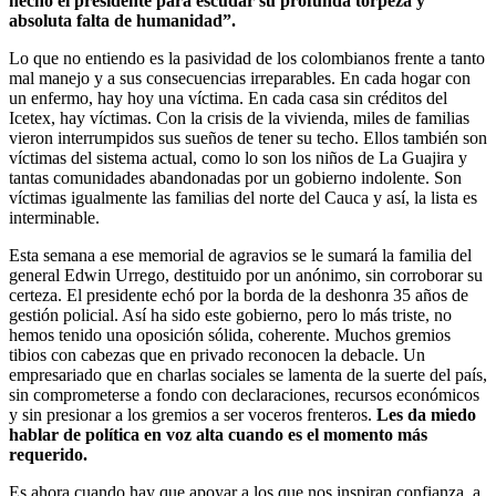
hecho el presidente para escudar su profunda torpeza y
absoluta falta de humanidad”.
Lo que no entiendo es la pasividad de los colombianos frente a tanto
mal manejo y a sus consecuencias irreparables. En cada hogar con
un enfermo, hay hoy una víctima. En cada casa sin créditos del
Icetex, hay víctimas. Con la crisis de la vivienda, miles de familias
vieron interrumpidos sus sueños de tener su techo. Ellos también son
víctimas del sistema actual, como lo son los niños de La Guajira y
tantas comunidades abandonadas por un gobierno indolente. Son
víctimas igualmente las familias del norte del Cauca y así, la lista es
interminable.
Esta semana a ese memorial de agravios se le sumará la familia del
general Edwin Urrego, destituido por un anónimo, sin corroborar su
certeza. El presidente echó por la borda de la deshonra 35 años de
gestión policial. Así ha sido este gobierno, pero lo más triste, no
hemos tenido una oposición sólida, coherente. Muchos gremios
tibios con cabezas que en privado reconocen la debacle. Un
empresariado que en charlas sociales se lamenta de la suerte del país,
sin comprometerse a fondo con declaraciones, recursos económicos
y sin presionar a los gremios a ser voceros frenteros.
Les da miedo
hablar de política en voz alta cuando es el momento más
requerido.
Es ahora cuando hay que apoyar a los que nos inspiran confianza, a