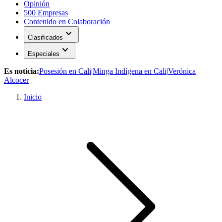
Opinión
500 Empresas
Contenido en Colaboración
expand_more
Clasificados
expand_more
Especiales
Es noticia:
Posesión en Cali
|
Minga Indígena en Cali
|
Verónica
Alcocer
Inicio