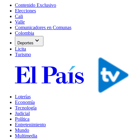
Contenido Exclusivo
Elecciones
Cali
Valle
Comunicadores en Comunas
Colombia
expand_more
Deportes
Licita
Turismo
Loterías
Economía
Tecnología
Judicial
Política
Entretenimiento
Mundo
Multimedia