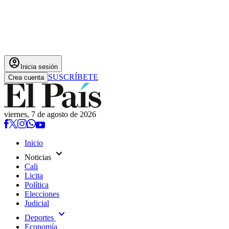
account_circle
Inicia sesión
SUSCRÍBETE
Crea cuenta
viernes, 7 de agosto de 2026
Inicio
expand_more
Noticias
Cali
Licita
Política
Elecciones
Judicial
expand_more
Deportes
Economía