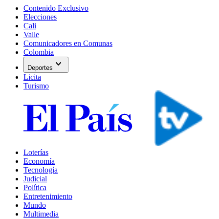
Contenido Exclusivo
Elecciones
Cali
Valle
Comunicadores en Comunas
Colombia
expand_more
Deportes
Licita
Turismo
Loterías
Economía
Tecnología
Judicial
Política
Entretenimiento
Mundo
Multimedia