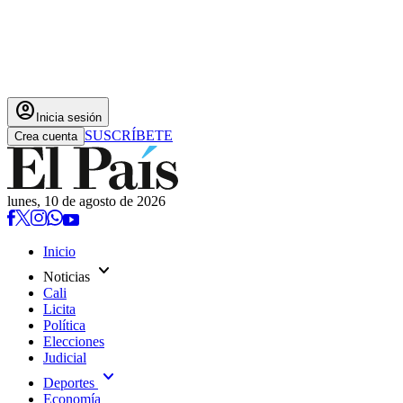
account_circle
Inicia sesión
SUSCRÍBETE
Crea cuenta
lunes, 10 de agosto de 2026
Inicio
expand_more
Noticias
Cali
Licita
Política
Elecciones
Judicial
expand_more
Deportes
Economía