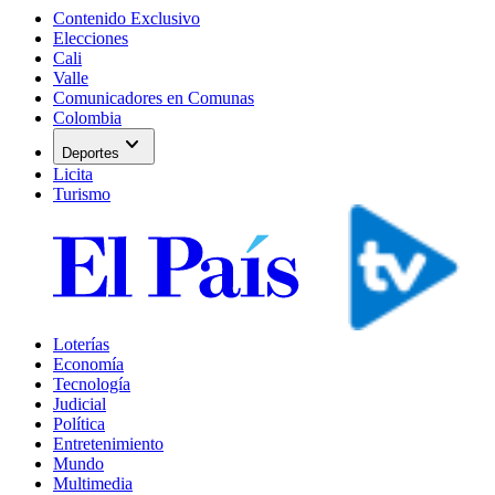
Contenido Exclusivo
Elecciones
Cali
Valle
Comunicadores en Comunas
Colombia
expand_more
Deportes
Licita
Turismo
Loterías
Economía
Tecnología
Judicial
Política
Entretenimiento
Mundo
Multimedia