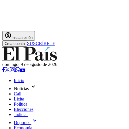
account_circle
Inicia sesión
SUSCRÍBETE
Crea cuenta
domingo, 9 de agosto de 2026
Inicio
expand_more
Noticias
Cali
Licita
Política
Elecciones
Judicial
expand_more
Deportes
Economía