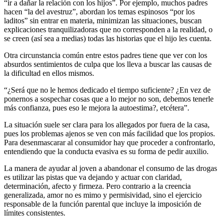
“ir a dañar la relación con los hijos”. Por ejemplo, muchos padres
hacen “la del avestruz”, abordan los temas espinosos “por los
laditos” sin entrar en materia, minimizan las situaciones, buscan
explicaciones tranquilizadoras que no corresponden a la realidad, o
se creen (así sea a medias) todas las historias que el hijo les cuenta.
Otra circunstancia común entre estos padres tiene que ver con los
absurdos sentimientos de culpa que los lleva a buscar las causas de
la dificultad en ellos mismos.
“¿Será que no le hemos dedicado el tiempo suficiente? ¿En vez de
ponernos a sospechar cosas que a lo mejor no son, debemos tenerle
más confianza, pues eso le mejora la autoestima?, etcétera”.
La situación suele ser clara para los allegados por fuera de la casa,
pues los problemas ajenos se ven con más facilidad que los propios.
Para desenmascarar al consumidor hay que proceder a confrontarlo,
entendiendo que la conducta evasiva es su forma de pedir auxilio.
La manera de ayudar al joven a abandonar el consumo de las drogas
es utilizar las pistas que va dejando y actuar con claridad,
determinación, afecto y firmeza. Pero contrario a la creencia
generalizada, amor no es mimo y permisividad, sino el ejercicio
responsable de la función parental que incluye la imposición de
límites consistentes.