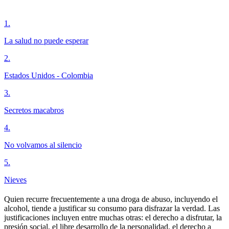
1
.
La salud no puede esperar
2
.
Estados Unidos - Colombia
3
.
Secretos macabros
4
.
No volvamos al silencio
5
.
Nieves
Quien recurre frecuentemente a una droga de abuso, incluyendo el
alcohol, tiende a justificar su consumo para disfrazar la verdad. Las
justificaciones incluyen entre muchas otras: el derecho a disfrutar, la
presión social, el libre desarrollo de la personalidad, el derecho a