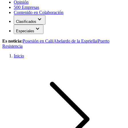
Opinión
500 Empresas
Contenido en Colaboración
expand_more
Clasificados
expand_more
Especiales
Es noticia:
Posesión en Cali
|
Abelardo de la Espriella
|
Puerto
Resistencia
Inicio