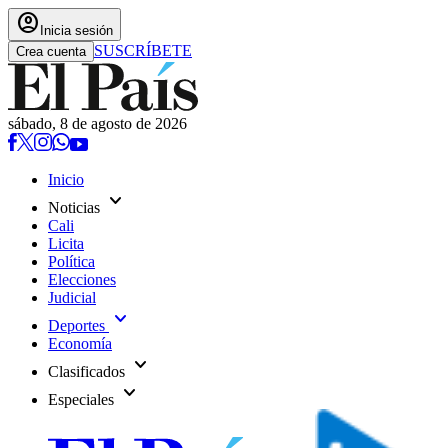
account_circle
Inicia sesión
SUSCRÍBETE
Crea cuenta
sábado, 8 de agosto de 2026
Inicio
expand_more
Noticias
Cali
Licita
Política
Elecciones
Judicial
expand_more
Deportes
Economía
expand_more
Clasificados
expand_more
Especiales