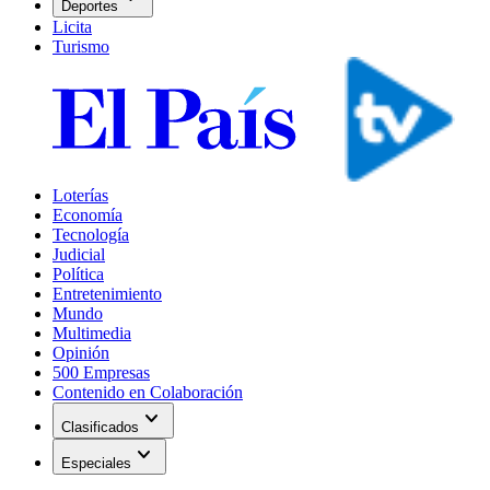
Deportes
Licita
Turismo
Loterías
Economía
Tecnología
Judicial
Política
Entretenimiento
Mundo
Multimedia
Opinión
500 Empresas
Contenido en Colaboración
expand_more
Clasificados
expand_more
Especiales