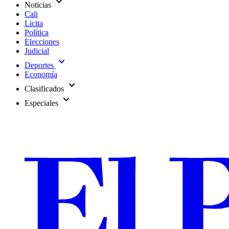
expand_more
Noticias
Cali
Licita
Política
Elecciones
Judicial
expand_more
Deportes
Economía
expand_more
Clasificados
expand_more
Especiales