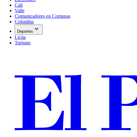
Cali
Valle
Comunicadores en Comunas
Colombia
expand_more
Deportes
Licita
Turismo