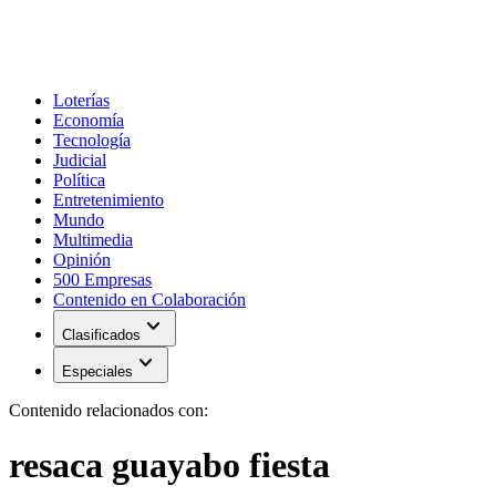
Loterías
Economía
Tecnología
Judicial
Política
Entretenimiento
Mundo
Multimedia
Opinión
500 Empresas
Contenido en Colaboración
expand_more
Clasificados
expand_more
Especiales
Contenido relacionados con:
resaca guayabo fiesta