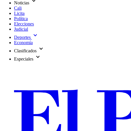
expand_more
Noticias
Cali
Licita
Política
Elecciones
Judicial
expand_more
Deportes
Economía
expand_more
Clasificados
expand_more
Especiales