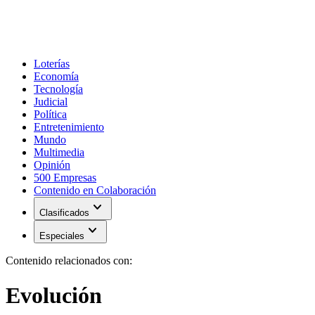
Loterías
Economía
Tecnología
Judicial
Política
Entretenimiento
Mundo
Multimedia
Opinión
500 Empresas
Contenido en Colaboración
expand_more
Clasificados
expand_more
Especiales
Contenido relacionados con:
Evolución