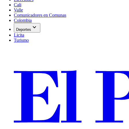
Cali
Valle
Comunicadores en Comunas
Colombia
expand_more
Deportes
Licita
Turismo