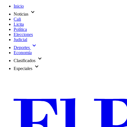
Inicio
expand_more
Noticias
Cali
Licita
Política
Elecciones
Judicial
expand_more
Deportes
Economía
expand_more
Clasificados
expand_more
Especiales