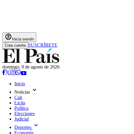
account_circle
Inicia sesión
SUSCRÍBETE
Crea cuenta
domingo, 9 de agosto de 2026
Inicio
expand_more
Noticias
Cali
Licita
Política
Elecciones
Judicial
expand_more
Deportes
Economía