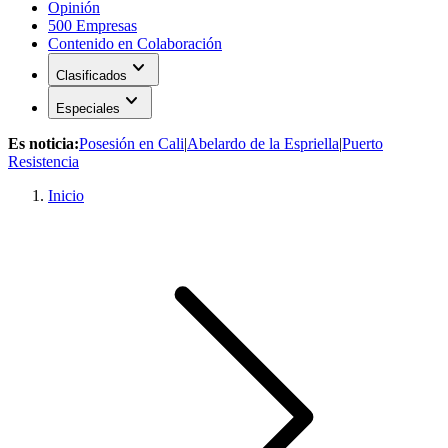
Opinión
500 Empresas
Contenido en Colaboración
expand_more
Clasificados
expand_more
Especiales
Es noticia:
Posesión en Cali
|
Abelardo de la Espriella
|
Puerto
Resistencia
Inicio