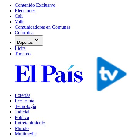
Contenido Exclusivo
Elecciones
Cali
Valle
Comunicadores en Comunas
Colombia
expand_more
Deportes
Licita
Turismo
Loterías
Economía
Tecnología
Judicial
Política
Entretenimiento
Mundo
Multimedia