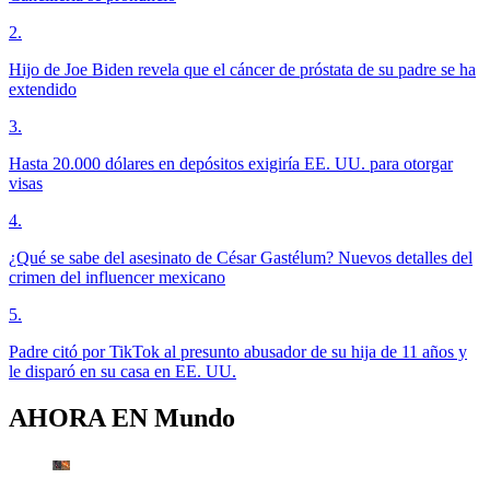
2
.
Hijo de Joe Biden revela que el cáncer de próstata de su padre se ha
extendido
3
.
Hasta 20.000 dólares en depósitos exigiría EE. UU. para otorgar
visas
4
.
¿Qué se sabe del asesinato de César Gastélum? Nuevos detalles del
crimen del influencer mexicano
5
.
Padre citó por TikTok al presunto abusador de su hija de 11 años y
le disparó en su casa en EE. UU.
AHORA EN
Mundo