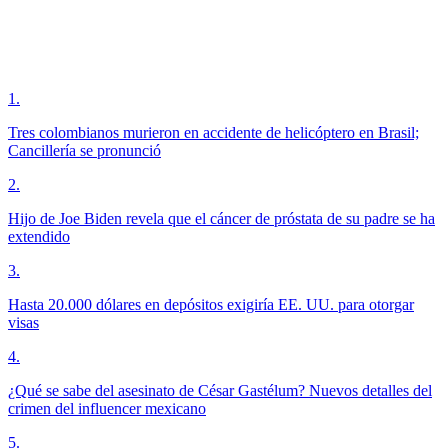
1
.
Tres colombianos murieron en accidente de helicóptero en Brasil;
Cancillería se pronunció
2
.
Hijo de Joe Biden revela que el cáncer de próstata de su padre se ha
extendido
3
.
Hasta 20.000 dólares en depósitos exigiría EE. UU. para otorgar
visas
4
.
¿Qué se sabe del asesinato de César Gastélum? Nuevos detalles del
crimen del influencer mexicano
5
.