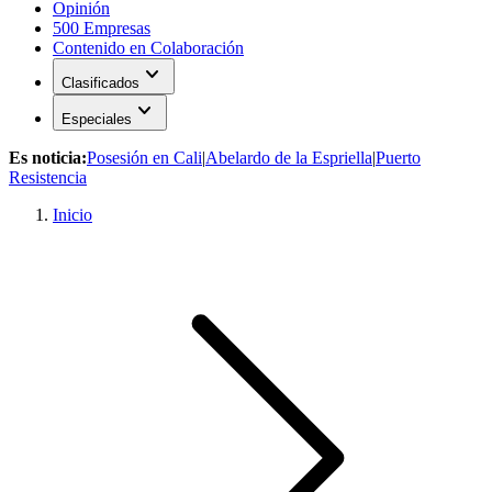
Opinión
500 Empresas
Contenido en Colaboración
expand_more
Clasificados
expand_more
Especiales
Es noticia:
Posesión en Cali
|
Abelardo de la Espriella
|
Puerto
Resistencia
Inicio