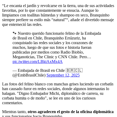
“Le encanta el jardín y revolcarse en la tierra, una de sus actividades
favoritas, por lo que constantemente se ensucia. Aunque lo
limpiamos con toallitas húmedas y shampoo en seco, Branquinho
siempre prefiere su estilo más “natural”“, añade el divertido mensaje
que enterneció las redes.
🐾 Nuestro querido funcionario felino de la Embajada
de Brasil en Chile, Branquinho Errázuriz, ha
conquistado las redes sociales y los corazones de
muchos, luego de que sus fotos e historia fueran
publicadas por medios como Radio Biobío,
Meganoticias, The Clinic y CNN Chile. Pero…
pic.twitter.com/LBktAxMx4A
— Embajada de Brasil en Chile 🇧🇷🇨🇱
(@EmbBrasilChile)
September 12, 2025
Las fotos del felino blanco con manchas grises luciendo un corbatín
han causado furor en redes sociales, donde algunos internautas lo
halagan. "Digno Embajador Michi, diplomático de carrera, su
corbata humita o de moño", se lee en uno de los curiosos
comentarios.
Mientras tanto,
otros agradecen el gesto de la oficina diplomática
y sus funcionarios hacia Branquinho.