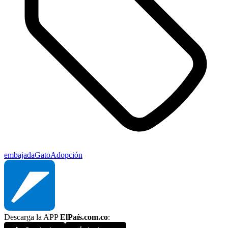
embajada
Gato
Adopción
Descarga la APP
ElPaís.com.co
: