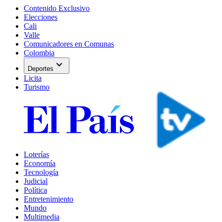
Contenido Exclusivo
Elecciones
Cali
Valle
Comunicadores en Comunas
Colombia
expand_more
Deportes
Licita
Turismo
Loterías
Economía
Tecnología
Judicial
Política
Entretenimiento
Mundo
Multimedia