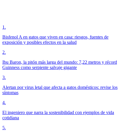
1
.
Bisfenol A en gatos que viven en casa: riesgos, fuentes de
exposición y posibles efectos en la salud
2
.
Ibu Baron, la pitón más larga del mundo: 7,22 metros y récord
Guinness como serpiente salvaje gigante
3
.
Alertan por virus letal que afecta a gatos domésticos: revise los
síntomas
4
.
El ingeniero que narra la sostenibilidad con ejemplos de vida
cotidiana
5
.