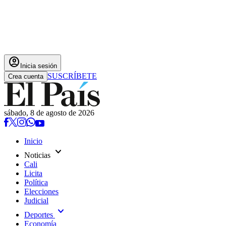
account_circle
Inicia sesión
SUSCRÍBETE
Crea cuenta
sábado, 8 de agosto de 2026
Inicio
expand_more
Noticias
Cali
Licita
Política
Elecciones
Judicial
expand_more
Deportes
Economía