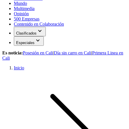
Mundo
Multimedia
Opinión
500 Empresas
Contenido en Colaboración
expand_more
Clasificados
expand_more
Especiales
Es noticia:
Posesión en Cali
|
Día sin carro en Cali
|
Primera Linea en
Cali
Inicio