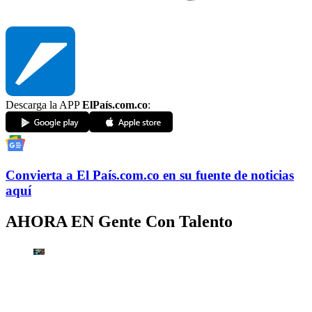
Descarga la APP
ElPaís.com.co
:
Convierta a
El País
.com.co
en su fuente de noticias
aquí
AHORA EN
Gente Con Talento