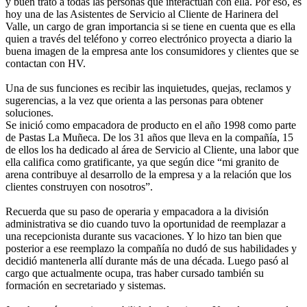
y buen trato a todas las personas que interactúan con ella. Por eso, es
hoy una de las Asistentes de Servicio al Cliente de Harinera del
Valle, un cargo de gran importancia si se tiene en cuenta que es ella
quien a través del teléfono y correo electrónico proyecta a diario la
buena imagen de la empresa ante los consumidores y clientes que se
contactan con HV.
Una de sus funciones es recibir las inquietudes, quejas, reclamos y
sugerencias, a la vez que orienta a las personas para obtener
soluciones.
Se inició como empacadora de producto en el año 1998 como parte
de Pastas La Muñeca. De los 31 años que lleva en la compañía, 15
de ellos los ha dedicado al área de Servicio al Cliente, una labor que
ella califica como gratificante, ya que según dice “mi granito de
arena contribuye al desarrollo de la empresa y a la relación que los
clientes construyen con nosotros”.
Recuerda que su paso de operaria y empacadora a la división
administrativa se dio cuando tuvo la oportunidad de reemplazar a
una recepcionista durante sus vacaciones. Y lo hizo tan bien que
posterior a ese reemplazo la compañía no dudó de sus habilidades y
decidió mantenerla allí durante más de una década. Luego pasó al
cargo que actualmente ocupa, tras haber cursado también su
formación en secretariado y sistemas.