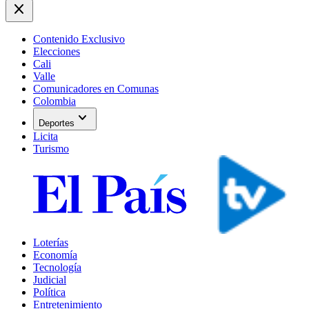
close
Contenido Exclusivo
Elecciones
Cali
Valle
Comunicadores en Comunas
Colombia
expand_more
Deportes
Licita
Turismo
Loterías
Economía
Tecnología
Judicial
Política
Entretenimiento