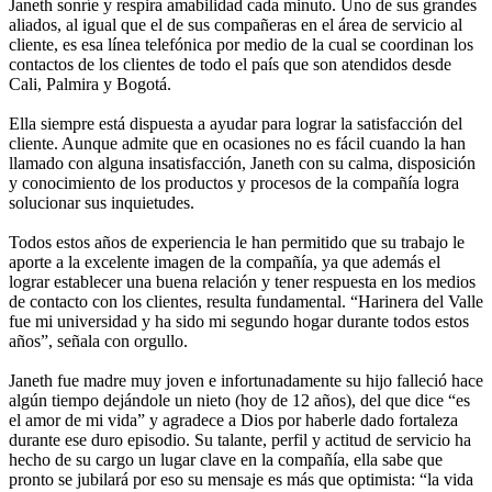
Janeth sonríe y respira amabilidad cada minuto. Uno de sus grandes
aliados, al igual que el de sus compañeras en el área de servicio al
cliente, es esa línea telefónica por medio de la cual se coordinan los
contactos de los clientes de todo el país que son atendidos desde
Cali, Palmira y Bogotá.
Ella siempre está dispuesta a ayudar para lograr la satisfacción del
cliente. Aunque admite que en ocasiones no es fácil cuando la han
llamado con alguna insatisfacción, Janeth con su calma, disposición
y conocimiento de los productos y procesos de la compañía logra
solucionar sus inquietudes.
Todos estos años de experiencia le han permitido que su trabajo le
aporte a la excelente imagen de la compañía, ya que además el
lograr establecer una buena relación y tener respuesta en los medios
de contacto con los clientes, resulta fundamental. “Harinera del Valle
fue mi universidad y ha sido mi segundo hogar durante todos estos
años”, señala con orgullo.
Janeth fue madre muy joven e infortunadamente su hijo falleció hace
algún tiempo dejándole un nieto (hoy de 12 años), del que dice “es
el amor de mi vida” y agradece a Dios por haberle dado fortaleza
durante ese duro episodio. Su talante, perfil y actitud de servicio ha
hecho de su cargo un lugar clave en la compañía, ella sabe que
pronto se jubilará por eso su mensaje es más que optimista: “la vida