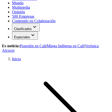
Mundo
Multimedia
Opinión
500 Empresas
Contenido en Colaboración
expand_more
Clasificados
expand_more
Especiales
Es noticia:
Posesión en Cali
|
Minga Indígena en Cali
|
Verónica
Alcocer
Inicio