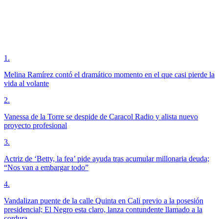
1
.
Melina Ramírez contó el dramático momento en el que casi pierde la
vida al volante
2
.
Vanessa de la Torre se despide de Caracol Radio y alista nuevo
proyecto profesional
3
.
Actriz de ‘Betty, la fea’ pide ayuda tras acumular millonaria deuda;
“Nos van a embargar todo”
4
.
Vandalizan puente de la calle Quinta en Cali previo a la posesión
presidencial; El Negro esta claro, lanza contundente llamado a la
cordura