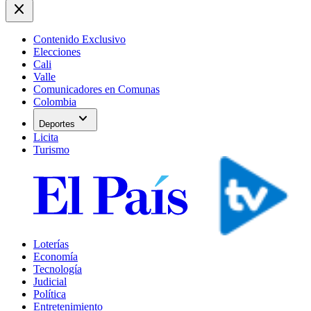
close
Contenido Exclusivo
Elecciones
Cali
Valle
Comunicadores en Comunas
Colombia
expand_more
Deportes
Licita
Turismo
Loterías
Economía
Tecnología
Judicial
Política
Entretenimiento