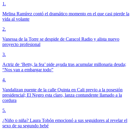
1
.
Melina Ramírez contó el dramático momento en el que casi pierde la
vida al volante
2
.
Vanessa de la Torre se despide de Caracol Radio y alista nuevo
proyecto profesional
3
.
Actriz de ‘Betty, la fea’ pide ayuda tras acumular millonaria deuda;
“Nos van a embargar todo”
4
.
Vandalizan puente de la calle Quinta en Cali previo a la posesión
presidencial; El Negro esta claro, lanza contundente llamado a la
cordura
5
.
¿Niño o niña? Laura Tobón emocionó a sus seguidores al revelar el
sexo de su segundo bebé