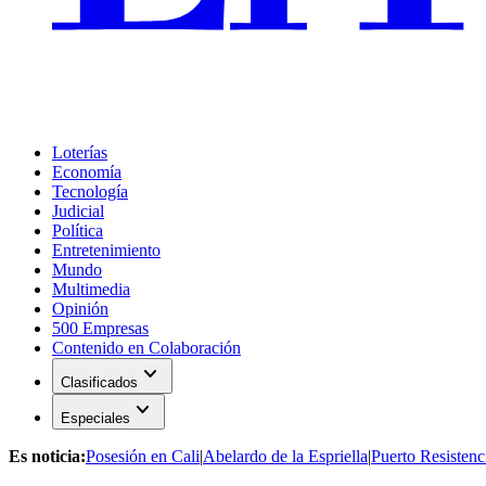
Loterías
Economía
Tecnología
Judicial
Política
Entretenimiento
Mundo
Multimedia
Opinión
500 Empresas
Contenido en Colaboración
expand_more
Clasificados
expand_more
Especiales
Es noticia:
Posesión en Cali
|
Abelardo de la Espriella
|
Puerto Resistenc