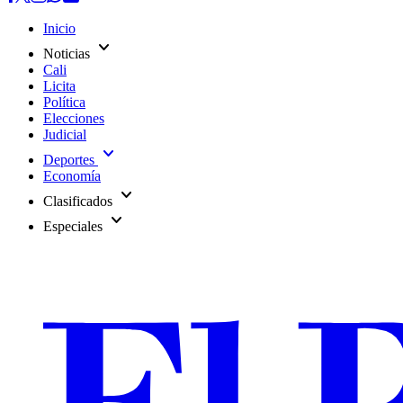
Inicio
expand_more
Noticias
Cali
Licita
Política
Elecciones
Judicial
expand_more
Deportes
Economía
expand_more
Clasificados
expand_more
Especiales