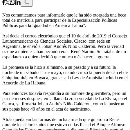
Nos comunicamos para informarle que le ha sido otorgada una beca
total de matrícula para participar de la Especialización Políticas
Públicas para la Igualdad en América Latina”.
Así decía el correo electrónico que el 10 de abril de 2019 el Consejo
Latinoamericano de Ciencias Sociales, Clacso, con sede en
Argentina, le envió a Johan Andrés Niño Calderón. Pero la verdad
es que a quien estaban becando era a René Nariño. Se trataba de un
espaldarazo a quien decidió que nunca más hacer la guerra.
La promesa se la hizo a sí mismo, a su pasado y a su futuro, la
noche de un sábado 11 de mayo, cuando cruzó la puerta de cárcel de
Chiquinquirá, en Boyacá, gracias a la Ley de Amnistía incluida en el
Acuerdo de La Habana.
Para entonces todavía respondía a su nombre de guerrillero, pero un
par de meses después, en la llamada zona veredal de La Elvira, en el
Cauca, ya firmaría Johan Andrés Niño Calderón, como le pusieron
sus papás hace 40 años en el acta de nacimiento.
Atrás quedaban las formas de lucha armada que guiaron a René
durante los catorce años que estuvo en las filas d el Bloque Alfonso
Cano de las Farc y que terminaron el día que el Ejército lo capturó