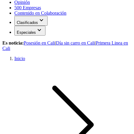
Opinión
500 Empresas
Contenido en Colaboración
expand_more
Clasificados
expand_more
Especiales
Es noticia:
Posesión en Cali
|
Día sin carro en Cali
|
Primera Linea en
Cali
Inicio