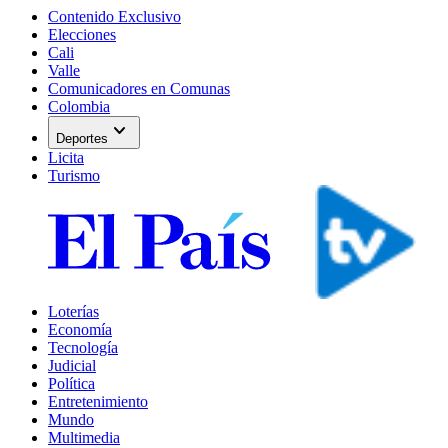
Contenido Exclusivo
Elecciones
Cali
Valle
Comunicadores en Comunas
Colombia
expand_more
Deportes
Licita
Turismo
Loterías
Economía
Tecnología
Judicial
Política
Entretenimiento
Mundo
Multimedia