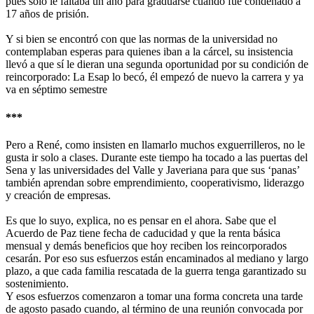
pues solo le faltaba un año para graduarse cuando fue condenado a
17 años de prisión.
Y si bien se encontró con que las normas de la universidad no
contemplaban esperas para quienes iban a la cárcel, su insistencia
llevó a que sí le dieran una segunda oportunidad por su condición de
reincorporado: La Esap lo becó, él empezó de nuevo la carrera y ya
va en séptimo semestre
***
Pero a René, como insisten en llamarlo muchos exguerrilleros, no le
gusta ir solo a clases. Durante este tiempo ha tocado a las puertas del
Sena y las universidades del Valle y Javeriana para que sus ‘panas’
también aprendan sobre emprendimiento, cooperativismo, liderazgo
y creación de empresas.
Es que lo suyo, explica, no es pensar en el ahora. Sabe que el
Acuerdo de Paz tiene fecha de caducidad y que la renta básica
mensual y demás beneficios que hoy reciben los reincorporados
cesarán. Por eso sus esfuerzos están encaminados al mediano y largo
plazo, a que cada familia rescatada de la guerra tenga garantizado su
sostenimiento.
Y esos esfuerzos comenzaron a tomar una forma concreta una tarde
de agosto pasado cuando, al término de una reunión convocada por