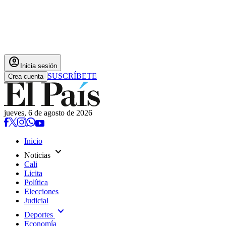
account_circle
Inicia sesión
SUSCRÍBETE
Crea cuenta
jueves, 6 de agosto de 2026
Inicio
expand_more
Noticias
Cali
Licita
Política
Elecciones
Judicial
expand_more
Deportes
Economía