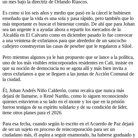
un mes bajo la directriz de Orlando Riascos.
Es como si los seis años y medio que pasó en la cárcel le hubiesen
enseñado que la vida es una sola y pasa rápido, pero también que lo
más importante es buscar el bienestar común. De ahí que para Johan
sea tan urgente ir a ayudar ahora a repartir los mercados de la
Alcaldía en El Calvario como en diciembre pasado lo fue convocar
a una veintena de exfarianos para que alrededor de un sancocho
callejero construyeran las casas de pesebre que le regalaron a Siloé.
Pero mientras algunos ya le han propuesto que se lance a la política,
uno de los más visibles reincorporados residentes en Cali, insiste en
que su noción de democracia no se agota allí y más bien invita a
otros exfarianos a que se lleguen a las juntas de Acción Comunal de
la ciudad.
Él, Johan Andrés Niño Calderón, como recalca que nunca más
dejará de llamarse, o René Nariño, como lo siguen reconociendo
quienes estuvieron a su lado en el monte y los que en la prisión
fueron testigos de su espíritu solidario y de su condición de líder,
tiene otros planes para el 2026.
Para esa fecha, cuando según lo escrito en el Acuerdo de Paz dejará
de ser un sujeto en proceso de reincorporación para ser un
ciudadano más, él aspira a seguir enamorado, ha haberse graduado y