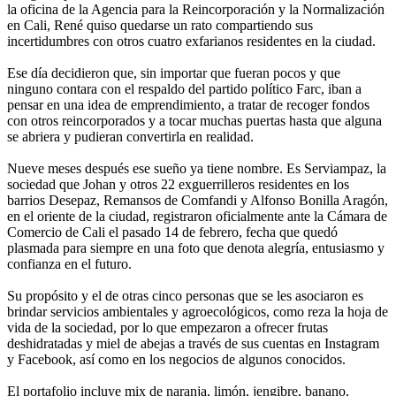
la oficina de la Agencia para la Reincorporación y la Normalización
en Cali, René quiso quedarse un rato compartiendo sus
incertidumbres con otros cuatro exfarianos residentes en la ciudad.
Ese día decidieron que, sin importar que fueran pocos y que
ninguno contara con el respaldo del partido político Farc, iban a
pensar en una idea de emprendimiento, a tratar de recoger fondos
con otros reincorporados y a tocar muchas puertas hasta que alguna
se abriera y pudieran convertirla en realidad.
Nueve meses después ese sueño ya tiene nombre. Es Serviampaz, la
sociedad que Johan y otros 22 exguerrilleros residentes en los
barrios Desepaz, Remansos de Comfandi y Alfonso Bonilla Aragón,
en el oriente de la ciudad, registraron oficialmente ante la Cámara de
Comercio de Cali el pasado 14 de febrero, fecha que quedó
plasmada para siempre en una foto que denota alegría, entusiasmo y
confianza en el futuro.
Su propósito y el de otras cinco personas que se les asociaron es
brindar servicios ambientales y agroecológicos, como reza la hoja de
vida de la sociedad, por lo que empezaron a ofrecer frutas
deshidratadas y miel de abejas a través de sus cuentas en Instagram
y Facebook, así como en los negocios de algunos conocidos.
El portafolio incluye mix de naranja, limón, jengibre, banano,