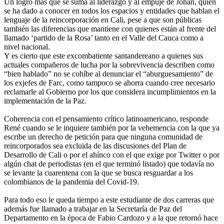
Un logro más que se suma al liderazgo y al empuje de Johan, quien
se ha dado a conocer en todos los espacios y entidades que hablan el
lenguaje de la reincorporación en Cali, pese a que son públicas
también las diferencias que mantiene con quienes están al frente del
llamado ‘partido de la Rosa’ tanto en el Valle del Cauca como a
nivel nacional.
Y es cierto que este excombatiente santandereano a quienes sus
actuales compañeros de lucha por la sobrevivencia describen como
“bien hablado” no se cohíbe al denunciar el “aburguesamiento” de
los exjefes de Farc, como tampoco se ahorra cuando cree necesario
reclamarle al Gobierno por los que considera incumplimientos en la
implementación de la Paz.
Coherencia con el pensamiento crítico latinoamericano, responde
René cuando se le inquiere también por la vehemencia con la que ya
escribe un derecho de petición para que ninguna comunidad de
reincorporados sea excluida de las discusiones del Plan de
Desarrollo de Cali o por el ahínco con el que exige por Twitter o por
algún chat de periodistas (en el que terminó listado) que todavía no
se levante la cuarentena con la que se busca resguardar a los
colombianos de la pandemia del Covid-19.
Para todo eso le queda tiempo a este estudiante de dos carreras que
además fue llamado a trabajar en la Secretaría de Paz del
Departamento en la época de Fabio Cardozo y a la que retornó hace