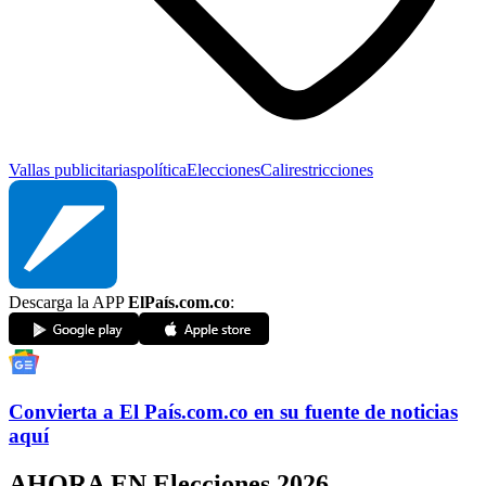
Vallas publicitarias
política
Elecciones
Cali
restricciones
Descarga la APP
ElPaís.com.co
:
Convierta a
El País
.com.co
en su fuente de noticias
aquí
AHORA EN
Elecciones 2026