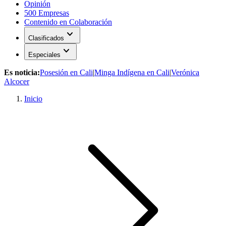
Opinión
500 Empresas
Contenido en Colaboración
expand_more
Clasificados
expand_more
Especiales
Es noticia:
Posesión en Cali
|
Minga Indígena en Cali
|
Verónica
Alcocer
Inicio