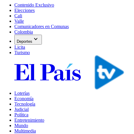
Contenido Exclusivo
Elecciones
Cali
Valle
Comunicadores en Comunas
Colombia
expand_more
Deportes
Licita
Turismo
Loterías
Economía
Tecnología
Judicial
Política
Entretenimiento
Mundo
Multimedia