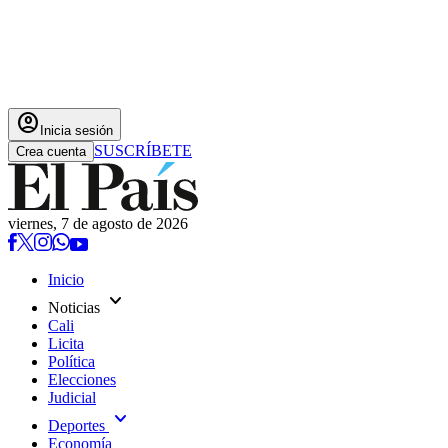
account_circle
Inicia sesión
SUSCRÍBETE
Crea cuenta
viernes, 7 de agosto de 2026
Inicio
expand_more
Noticias
Cali
Licita
Política
Elecciones
Judicial
expand_more
Deportes
Economía