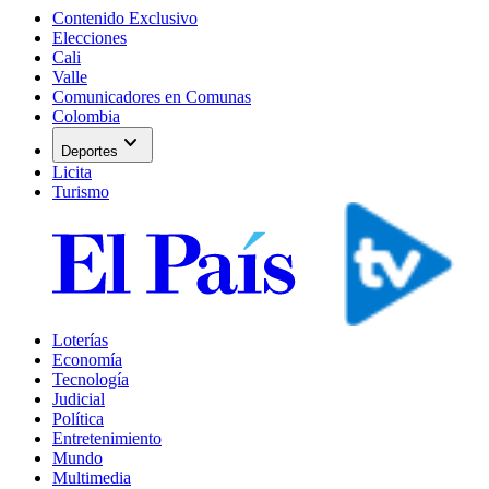
Contenido Exclusivo
Elecciones
Cali
Valle
Comunicadores en Comunas
Colombia
expand_more
Deportes
Licita
Turismo
Loterías
Economía
Tecnología
Judicial
Política
Entretenimiento
Mundo
Multimedia