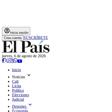
account_circle
Inicia sesión
SUSCRÍBETE
Crea cuenta
jueves, 6 de agosto de 2026
Inicio
expand_more
Noticias
Cali
Licita
Política
Elecciones
Judicial
expand_more
Deportes
Economía