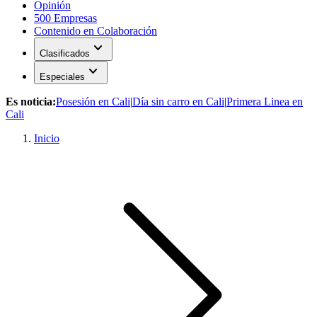
Opinión
500 Empresas
Contenido en Colaboración
expand_more
Clasificados
expand_more
Especiales
Es noticia:
Posesión en Cali
|
Día sin carro en Cali
|
Primera Linea en
Cali
Inicio