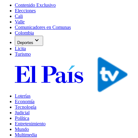
Contenido Exclusivo
Elecciones
Cali
Valle
Comunicadores en Comunas
Colombia
expand_more
Deportes
Licita
Turismo
Loterías
Economía
Tecnología
Judicial
Política
Entretenimiento
Mundo
Multimedia