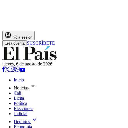
account_circle
Inicia sesión
SUSCRÍBETE
Crea cuenta
jueves, 6 de agosto de 2026
Inicio
expand_more
Noticias
Cali
Licita
Política
Elecciones
Judicial
expand_more
Deportes
Economía