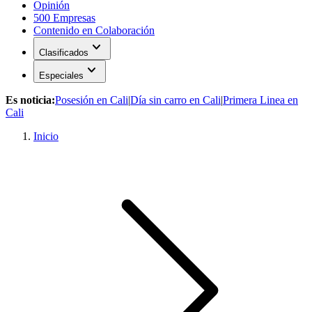
Opinión
500 Empresas
Contenido en Colaboración
expand_more
Clasificados
expand_more
Especiales
Es noticia:
Posesión en Cali
|
Día sin carro en Cali
|
Primera Linea en
Cali
Inicio